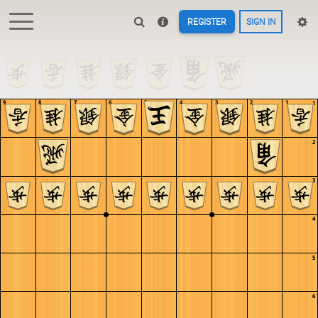
REGISTER
SIGN IN
9
8
7
6
5
4
3
2
1
1
2
3
4
5
6