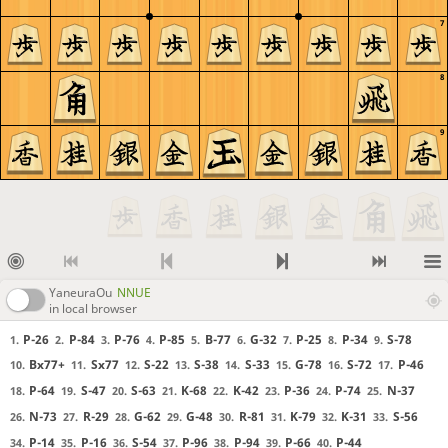
7
8
9
YaneuraOu
NNUE
in local browser
P-26
P-84
P-76
P-85
B-77
G-32
P-25
P-34
S-78
1.
2.
3.
4.
5.
6.
7.
8.
9.
Bx77+
Sx77
S-22
S-38
S-33
G-78
S-72
P-46
10.
11.
12.
13.
14.
15.
16.
17.
P-64
S-47
S-63
K-68
K-42
P-36
P-74
N-37
18.
19.
20.
21.
22.
23.
24.
25.
N-73
R-29
G-62
G-48
R-81
K-79
K-31
S-56
26.
27.
28.
29.
30.
31.
32.
33.
P-14
P-16
S-54
P-96
P-94
P-66
P-44
34.
35.
36.
37.
38.
39.
40.