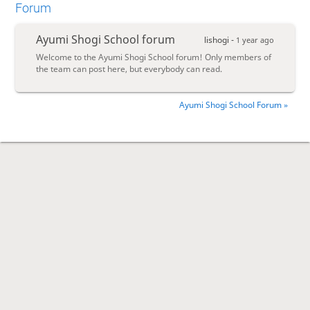
Forum
Ayumi Shogi School forum
lishogi -
1 year ago
Welcome to the Ayumi Shogi School forum! Only members of
the team can post here, but everybody can read.
Ayumi Shogi School Forum »