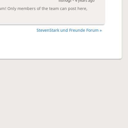
lishogi -
4 years ago
um! Only members of the team can post here,
StevenStark und Freunde Forum »