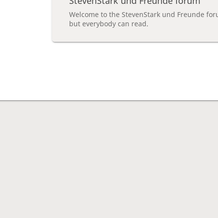
StevenStark und Freunde forum
Welcome to the StevenStark und Freunde for
but everybody can read.