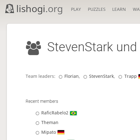
lishogi
.org
PLAY
PUZZLES
LEARN
WA
StevenStark und
Team leaders:
Florian
,
StevenStark
,
Trapp
Recent members
RaficRabelo2
Theman
Mipato