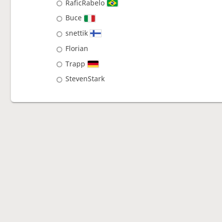
RaficRabelo
Buce
snettik
Florian
Trapp
StevenStark