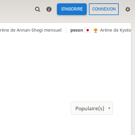
S'INSCRIRE
CONNEXION
Annan-Shogi mensuel
peson
Arène de Kyoto-Shogi ann
Populaire(s)