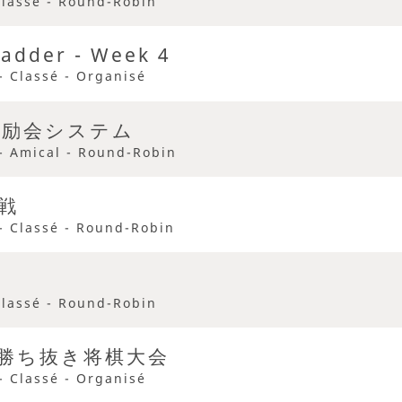
Classé - Round-Robin
adder - Week 4
- Classé - Organisé
奨励会システム
- Amical - Round-Robin
戦
- Classé - Round-Robin
戦
Classé - Round-Robin
勝ち抜き将棋大会
- Classé - Organisé