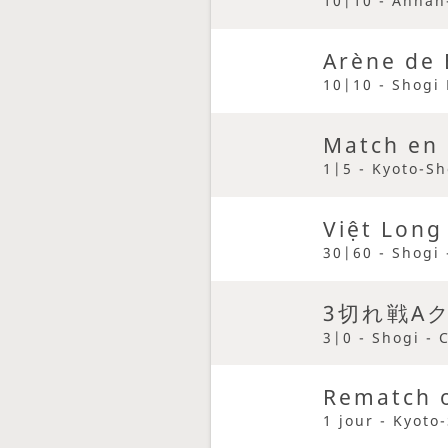
10|10 - Annan-
Arène de 
10|10 - Shogi 
Match en
1|5 - Kyoto-Sh
Việt Long 
30|60 - Shogi 
3切れ戦A
3|0 - Shogi - 
Rematch o
1 jour - Kyoto