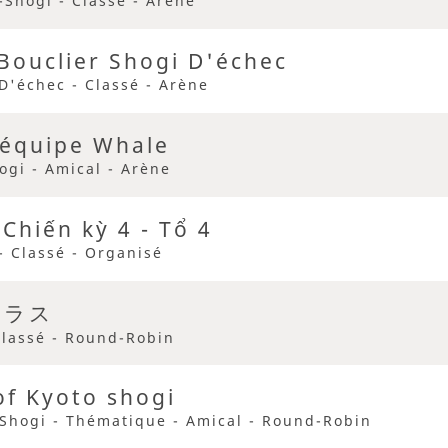
Shogi - Classé - Arène
Bouclier Shogi D'échec
D'échec - Classé - Arène
 équipe Whale
ogi - Amical - Arène
Chiến kỳ 4 - Tổ 4
- Classé - Organisé
クラス
Classé - Round-Robin
f Kyoto shogi
-Shogi - Thématique - Amical - Round-Robin