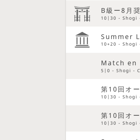
B級ー8月
10|30 - Shogi 
Summer L
10+20 - Shogi 
Match e
5|0 - Shogi - 
第10回オ
10|30 - Shogi 
第10回オ
10|30 - Shogi 