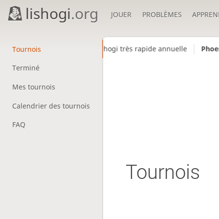
lishogi
.org
JOUER
PROBLÈMES
APPREN
ao
Arène de Shogi très rapide annuelle
PhoenixLily
Tournois
Terminé
Mes tournois
Calendrier des tournois
FAQ
Tournois