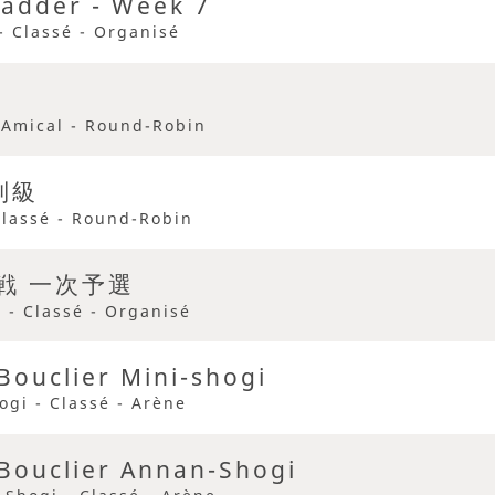
adder - Week 7
- Classé - Organisé
 Amical - Round-Robin
別級
Classé - Round-Robin
戦 一次予選
 - Classé - Organisé
Bouclier Mini-shogi
ogi - Classé - Arène
Bouclier Annan-Shogi