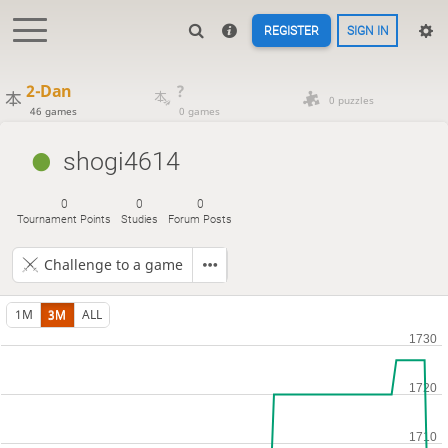
REGISTER
SIGN IN
2-Dan
?
0 puzzles
46 games
0 games
shogi4614
0
0
0
Tournament Points
Studies
Forum Posts
Challenge to a game
1M
3M
ALL