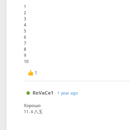
1
2
3
4
5
6
7
8
9
10
1
ReVaCe1
1 year ago
Хорошо
11.４八玉