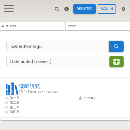
REGISTER
SIGN IN
All studies
Topics
Date added (newest)
遊戲研究
1 - Kamargu -
4 years ago
第一章
Kamargu
第二章
第三章
第四章