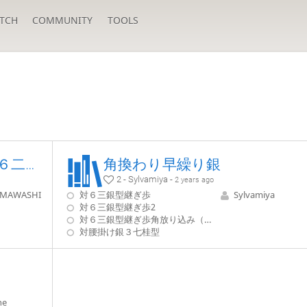
TCH
COMMUNITY
TOOLS
後手雁木対策問題：５四歩６二銀型編
角換わり早繰り銀
2 - Sylvamiya -
2 years ago
MAWASHI
対６三銀型継ぎ歩
Sylvamiya
対６三銀型継ぎ歩2
対６三銀型継ぎ歩角放り込み（後手番）
対腰掛け銀３七桂型
ne