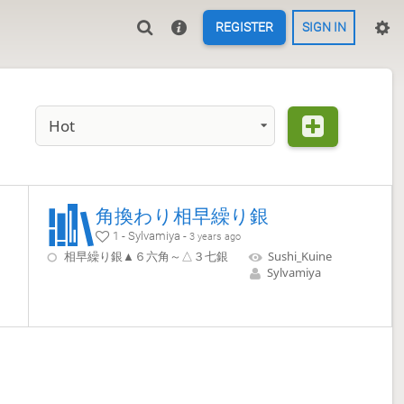
REGISTER
SIGN IN
Hot
角換わり相早繰り銀
1 - Sylvamiya -
3 years ago
相早繰り銀▲６六角～△３七銀
Sushi_Kuine
Sylvamiya