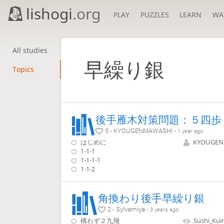
lishogi
.org
PLAY
PUZZLES
LEARN
WA
All studies
早繰り銀
Topics
5 - KYOUGENMAWASHI -
1 year ago
はじめに
KYOUGEN
1-1-1
1-1-1-1
1-1-2
角換わり後手早繰り銀
2 - Sylvamiya -
3 years ago
構わず２九飛
Sushi_Kui