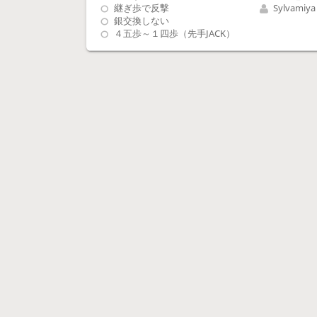
Sylvamiya
継ぎ歩で反撃
銀交換しない
４五歩～１四歩（先手JACK）