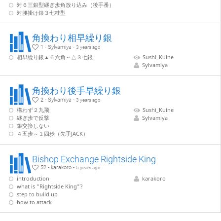
対６三銀型継ぎ歩角放り込み（後手番）
対腰掛け銀３七桂型
角換わり相早繰り銀
1 - Sylvamiya -
3 years ago
相早繰り銀▲６六角～△３七銀
Sushi_Kuine
Sylvamiya
角換わり後手早繰り銀
2 - Sylvamiya -
3 years ago
構わず２九飛
Sushi_Kuine
継ぎ歩で反撃
Sylvamiya
銀交換しない
４五歩～１四歩（先手JACK）
Bishop Exchange Rightside King
52 - karakoro -
5 years ago
introduction
karakoro
what is "Rightside King"?
step to build up
how to attack