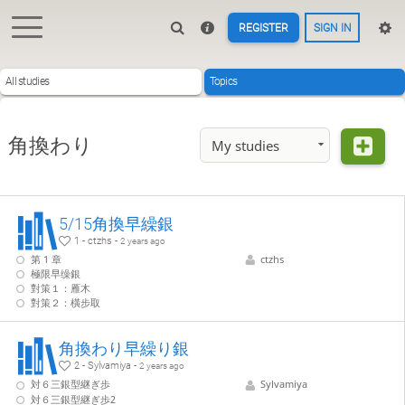
REGISTER
SIGN IN
All studies
Topics
角換わり
My studies
5/15角換早繰銀
1 - ctzhs -
2 years ago
第 1 章
ctzhs
極限早缲銀
對策１：雁木
對策２：橫步取
角換わり早繰り銀
2 - Sylvamiya -
2 years ago
対６三銀型継ぎ歩
Sylvamiya
対６三銀型継ぎ歩2