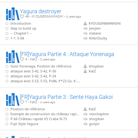
Yagura destroyer
46 - KYOUGENMAWASHI -
4 years ago
Introduction
KYOUGENMAWASHI
Step to build up
jienjien
-- Chapter1 --
matane
1-1: S-68
KillerDucky
[FR]Yagura Partie 4 : Attaque Yonenaga
4 - KatZ -
3 years ago
Gote Yonenaga, Position de référence
shogiban
attaque avec S-42, S-42, P-36
KatZ
attaque avec S-42, S-42, P-24
attaque avec S-53, S-53, Px86, P*23 Gx, K-32
[FR]Yagura Partie 3 : Sente Haya Gakoi
7 - KatZ -
4 years ago
Position de référence
KatZ
Exemple de construction du château rapide avec P-66
neochapline
P-66 Château rapide VS Crabe N-73
shogiban
Fujii Style Yagura
gunjin