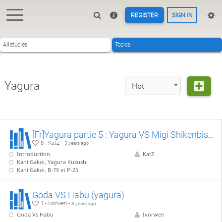
REGISTER
SIGN IN
All studies
Topics
Yagura
Hot
[Fr]Yagura partie 5 : Yagura VS Migi Shikenbisha
8 - KatZ -
3 years ago
Introduction
KatZ
Kani Gakoi, Yagura Kuzushi
Kani Gakoi, B-79 et P-25
Goda VS Habu (yagura)
1 - Ivorwen -
3 years ago
Goda Vs Habu
Ivorwen