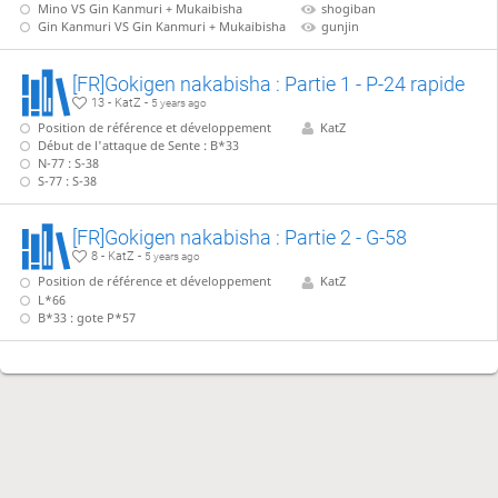
Mino VS Gin Kanmuri + Mukaibisha
shogiban
Gin Kanmuri VS Gin Kanmuri + Mukaibisha
gunjin
[FR]Gokigen nakabisha : Partie 1 - P-24 rapide
13 - KatZ -
5 years ago
Position de référence et développement
KatZ
Début de l'attaque de Sente : B*33
N-77 : S-38
S-77 : S-38
[FR]Gokigen nakabisha : Partie 2 - G-58
8 - KatZ -
5 years ago
Position de référence et développement
KatZ
L*66
B*33 : gote P*57