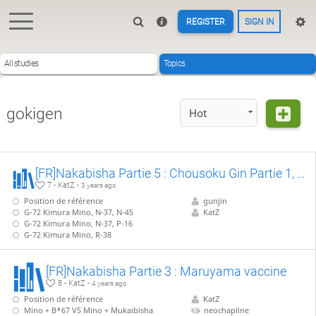
REGISTER
SIGN IN
All studies
Topics
gokigen
Hot
[FR]Nakabisha Partie 5 : Chousoku Gin Partie 1, variantes sans Anaguma
7 - KatZ -
3 years ago
Position de référence
gunjin
G-72 Kimura Mino, N-37, N-45
KatZ
G-72 Kimura Mino, N-37, P-16
G-72 Kimura Mino, R-38
[FR]Nakabisha Partie 3 : Maruyama vaccine
8 - KatZ -
4 years ago
Position de référence
KatZ
Mino + B*67 VS Mino + Mukaibisha
neochapline