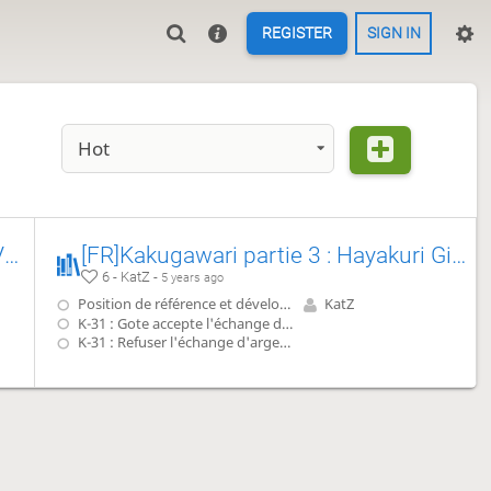
REGISTER
SIGN IN
Hot
[FR]Kakugawari partie 2 : Bougin VS Koshikake Gin
[FR]Kakugawari partie 3 : Hayakuri Gin (Rushing silver) vs Koshikake Gin (reclining silver)
6 - KatZ -
5 years ago
Position de référence et développement
KatZ
K-31 : Gote accepte l'échange d'argent
K-31 : Refuser l'échange d'argent ?