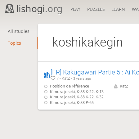
lishogi
.org
PLAY
PUZZLES
LEARN
WA
All studies
koshikakegin
Topics
7 - KatZ -
3 years ago
Position de référence
KatZ
Kimura joseki, K-88 K-22, K-13
Kimura joseki, K-88 K-22, K-32
Kimura joseki, K-88 P-65