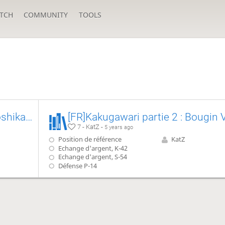
TCH
COMMUNITY
TOOLS
[FR] Kakugawari Partie 5 : Ai Koshikake Gin, Joseki de Kimura, Yamada et lignes historiques
7 - KatZ -
5 years ago
Position de référence
KatZ
Echange d'argent, K-42
Echange d'argent, S-54
Défense P-14