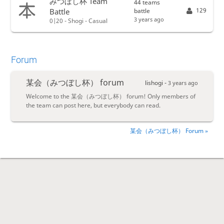
みつぼし杯 Team
44 teams
129
battle
Battle
3 years ago
0|20 - Shogi - Casual
Forum
某会（みつぼし杯） forum
lishogi -
3 years ago
Welcome to the 某会（みつぼし杯） forum! Only members of
the team can post here, but everybody can read.
某会（みつぼし杯） Forum »