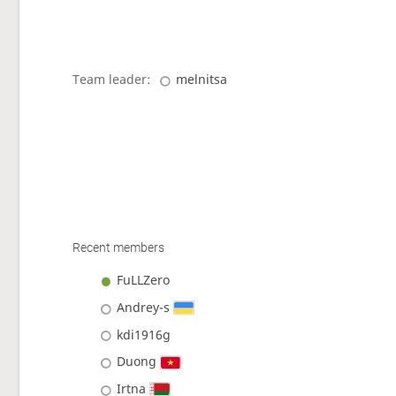
Team leader:
melnitsa
Recent members
FuLLZero
Andrey-s
kdi1916g
Duong
Irtna