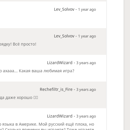
Lev_Solvov -
1 year ago
Lev_Solvov -
1 year ago
ядку! Всё просто!
LizardWizard -
3 years ago
шо ахааа... Какая ваша любимая игра?
Rechefiltr_is_Fire -
3 years ago
а даже хорошо 👌🏽
LizardWizard -
3 years ago
го языка в Америке. Мой русский ещё плоха, но
ги? Сколько времени вы играете? Тоже играете