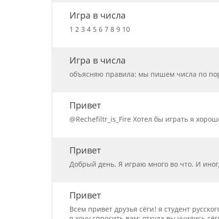
Игра в числа
1 2 3 4 5 6 7 8 9 10
Игра в числа
объясняю правила: мы пишем числа по пор
Привет
@Rechefiltr_is_Fire Хотел бы играть я хоро
Привет
Добрый день. Я играю много во что. И иногд
Привет
Всем привет друзья сёги! я студент русско
я хочу спросить вам: откуда вы учились сё