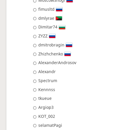
MoscowShogi
fimusltd
dmlyrae
Dimitar74
ZYZZ
dmitrobragin
Zhizhchenko
AlexanderAndrosov
Alexandr
Spectrum
Kennnss
tkueue
Argiop3
KOT_002
selamatPagi