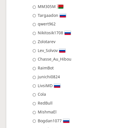
MM305M
Targaadon
qwert962
Nikitosik1708
Zolotarev
Lev_Solvov
Chasse_Au_Hibou
RaimBot
junichi0824
LivsiMD
Cola
RedBull
MishmaEl
Bogdan1077