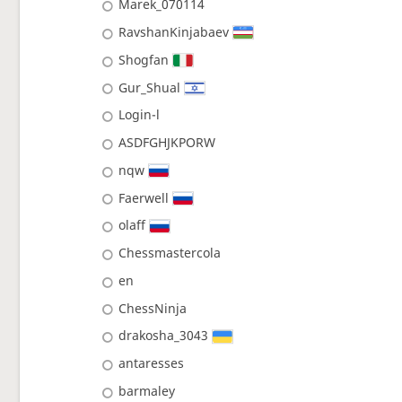
Marek_070114
RavshanKinjabaev
Shogfan
Gur_Shual
Login-l
ASDFGHJKPORW
nqw
Faerwell
olaff
Chessmastercola
en
ChessNinja
drakosha_3043
antaresses
barmaley