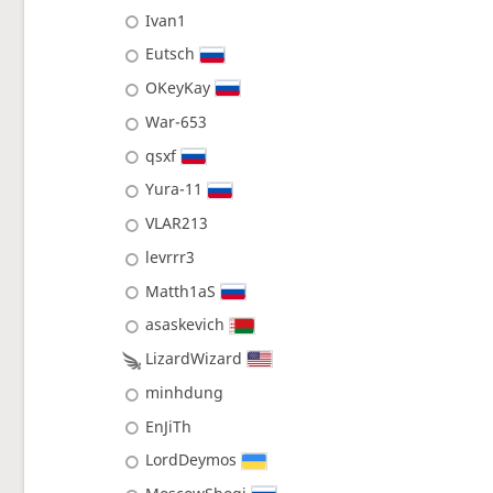
Ivan1
Eutsch
OKeyKay
War-653
qsxf
Yura-11
VLAR213
levrrr3
Matth1aS
asaskevich
LizardWizard
minhdung
EnJiTh
LordDeymos