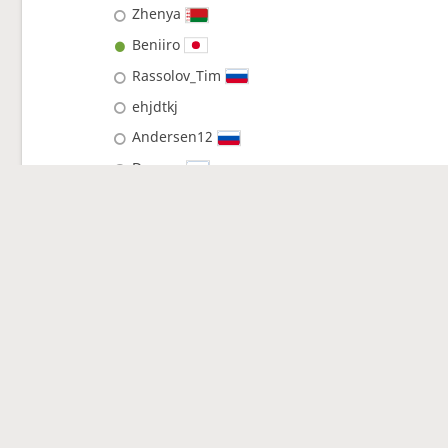
Zhenya
Beniiro
Rassolov_Tim
ehjdtkj
Andersen12
Dowser
DimitarKadiev
C418
Bashka
Demandred
Barselona15
Rikisen89
Latinista
…