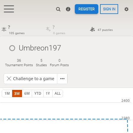
REGISTER
SIGN IN
?
?
47 puzzles
105 games
0 games
Umbreon197
36
5
0
Tournament Points
Studies
Forum Posts
Challenge to a game
1M
3M
6M
YTD
1Y
ALL