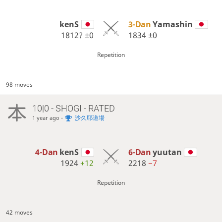
kenS
3-Dan
Yamashin
1812?
±0
1834
±0
Repetition
98 moves
10|0 - SHOGI - RATED
-
沙久耶道場
1 year ago
4-Dan
kenS
6-Dan
yuutan
1924
+12
2218
−7
Repetition
42 moves