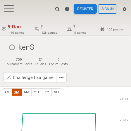
REGISTER
SIGN IN
5-Dan
?
?
100 puzzles
416 games
128 games
8 games
kenS
709
31
0
Tournament Points
Studies
Forum Posts
Challenge to a game
1M
3M
6M
YTD
1Y
ALL