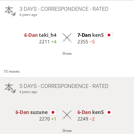
3 DAYS
- CORRESPONDENCE - RATED
4 years ago
6-Dan
taki_h4
7-Dan
kenS
2211
+4
2355
−5
Draw
73 moves
5 DAYS
- CORRESPONDENCE - RATED
4 years ago
6-Dan
suzune
6-Dan
kenS
2270
+1
2249
−2
Draw