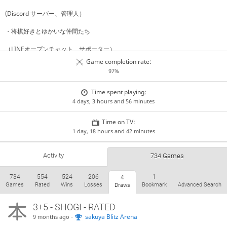
(Discord サーバー、管理人）
・将棋好きとゆかいな仲間たち
（LINEオープンチャット、サポーター）
Game completion rate:
・のりたま将棋クラブ
97%
（栗空団 団員）
Time spent playing:
Social media links
4 days, 3 hours and 56 minutes
Twitter
Teams
Time on TV:
将棋交流Room～心和🐸～
チーム振り飛車党
team KKKRK
1 day, 18 hours and 42 minutes
栗空団/Team Kurisora
Team Mokumoku
Activity
734 Games
734
554
524
206
1
4
Games
Rated
Wins
Losses
Bookmark
Advanced Search
Draws
3+5 - SHOGI - RATED
-
sakuya Blitz Arena
9 months ago