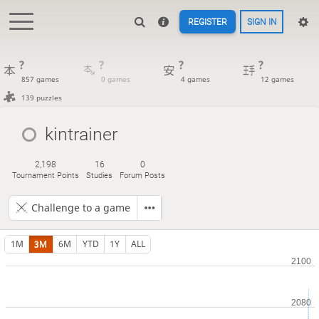
REGISTER
SIGN IN
?
?
?
?
857 games
0 games
4 games
12 games
139 puzzles
kintrainer
2,198
16
0
Tournament Points
Studies
Forum Posts
Challenge to a game
1M
3M
6M
YTD
1Y
ALL