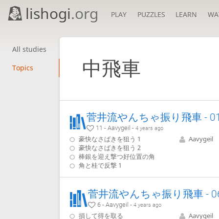
lishogi
.org
PLAY
PUZZLES
LEARN
WA
All studies
中飛車
Topics
11 - Aavygeil -
4 years ago
豪快なさばきを狙う 1
Aavygeil
豪快なさばきを狙う 2
棒銀を迎え撃つ好位置の角
角と桂で反撃 1
6 - Aavygeil -
4 years ago
損して得を取る
Aavygeil