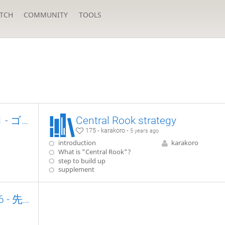
TCH
COMMUNITY
TOOLS
菅井流やんちゃ振り飛車 - 01 - ゴキゲン中飛車vs.急戦
Central Rook strategy
175 - karakoro -
5 years ago
introduction
karakoro
What is "Central Rook"?
step to build up
supplement
菅井流やんちゃ振り飛車 - 06 - 先手中飛車の戦い