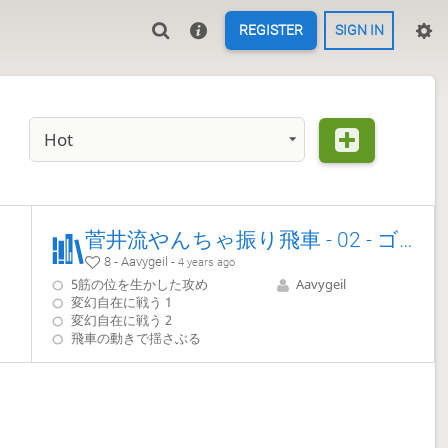
REGISTER
SIGN IN
Hot
菅井流やんちゃ振り飛車 - 02 - ゴキゲン中飛車vs.持久戦
8 - Aavygeil -
4 years ago
5筋の位を生かした攻め
Aavygeil
変幻自在に戦う 1
変幻自在に戦う 2
飛車の動きで揺さぶる