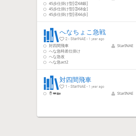
45歩仕掛け型[②68銀]
45歩仕掛け型[③68金]
45歩仕掛け型[④66歩]
へなちょこ急戦
2 - StarINAE -
1 year ago
対四間飛車
StarINAE
へな急時差仕掛け
へな急改
へな急act2
対四間飛車
1 - StarINAE -
1 year ago
🤴👑🏡
StarINAE