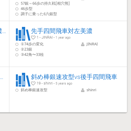
57銀～66歩の持久戦[相穴熊]
46歩型
調子に乗った6六銀型
[簡易研究] 先手四間対天守閣美濃急戦
先手四間飛車対左美濃
1 - JINRAI -
1 year ago
①74歩の変化
JINRAI
②23銀
③42角〜33桂
urth File Rook (non-Fujii System Types) 【Takodori's Book Lines】
斜め棒銀速攻型vs後手四間飛車
19 - shinri -
5 years ago
斜め棒銀速攻型
shinri