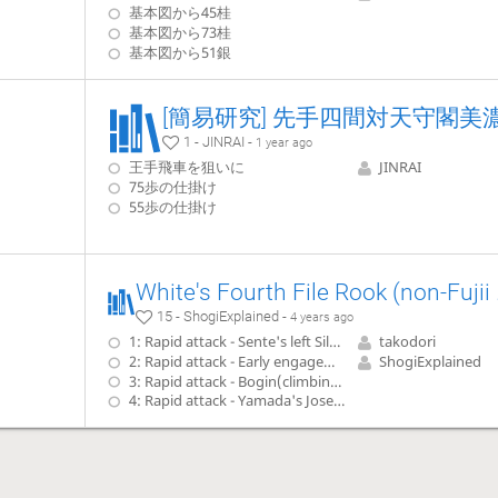
基本図から45桂
基本図から73桂
基本図から51銀
1 - JINRAI -
1 year ago
王手飛車を狙いに
JINRAI
75歩の仕掛け
55歩の仕掛け
White's Fo
15 - ShogiExplained -
4 years ago
1: Rapid attack - Sente's left Silver with S-4f
takodori
2: Rapid attack - Early engagement(Hayajikake) with P-4e
ShogiExplained
3: Rapid attack - Bogin(climbing Silver)
4: Rapid attack - Yamada's Joseki with B-9g