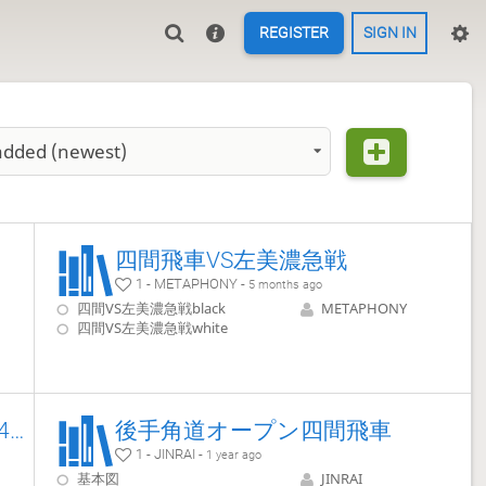
REGISTER
SIGN IN
added (newest)
四間飛車VS左美濃急戦
1 - METAPHONY -
5 months ago
四間VS左美濃急戦black
METAPHONY
四間VS左美濃急戦white
先手四間飛車対トーチカ[16歩14歩]
後手角道オープン四間飛車
1 - JINRAI -
1 year ago
基本図
JINRAI