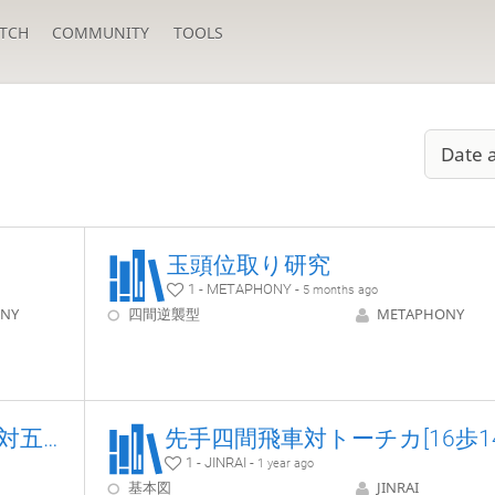
TCH
COMMUNITY
TOOLS
Date 
玉頭位取り研究
1 - METAPHONY -
5 months ago
NY
四間逆襲型
METAPHONY
後手角道オープン四間飛車対五筋位取
1 - JINRAI -
1 year ago
基本図
JINRAI