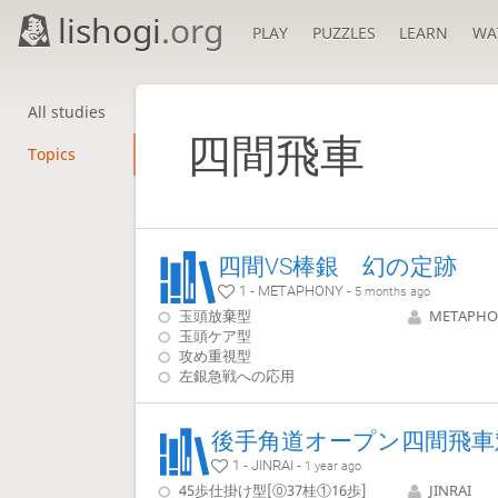
lishogi
.org
PLAY
PUZZLES
LEARN
WA
All studies
四間飛車
Topics
四間VS棒銀 幻の定跡
1 - METAPHONY -
5 months ago
玉頭放棄型
METAPHO
玉頭ケア型
攻め重視型
左銀急戦への応用
1 - JINRAI -
1 year ago
45歩仕掛け型[⓪37桂①16歩]
JINRAI