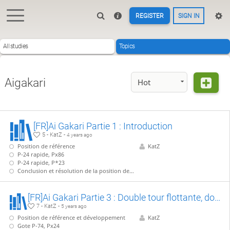
REGISTER
SIGN IN
All studies
Topics
Aigakari
Hot
[FR]Ai Gakari Partie 1 : Introduction
5 - KatZ -
4 years ago
Position de référence
KatZ
P-24 rapide, Px86
P-24 rapide, P*23
Conclusion et résolution de la position de référence.
[FR]Ai Gakari Partie 3 : Double tour flottante, double Nakazumai
7 - KatZ -
5 years ago
Position de référence et développement
KatZ
Gote P-74, Px24