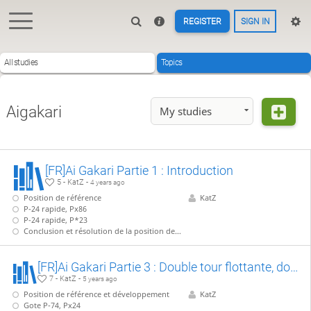
REGISTER
SIGN IN
All studies
Topics
Aigakari
My studies
[FR]Ai Gakari Partie 1 : Introduction
5 - KatZ -
4 years ago
Position de référence
KatZ
P-24 rapide, Px86
P-24 rapide, P*23
Conclusion et résolution de la position de référence.
[FR]Ai Gakari Partie 3 : Double tour flottante, double Nakazumai
7 - KatZ -
5 years ago
Position de référence et développement
KatZ
Gote P-74, Px24