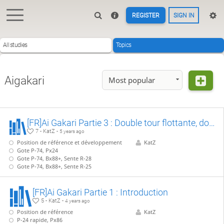
REGISTER
SIGN IN
All studies
Topics
Aigakari
Most popular
[FR]Ai Gakari Partie 3 : Double tour flottante, double Nakazumai
7 - KatZ -
5 years ago
Position de référence et développement
KatZ
Gote P-74, Px24
Gote P-74, Bx88+, Sente R-28
Gote P-74, Bx88+, Sente R-25
[FR]Ai Gakari Partie 1 : Introduction
5 - KatZ -
4 years ago
Position de référence
KatZ
P-24 rapide, Px86