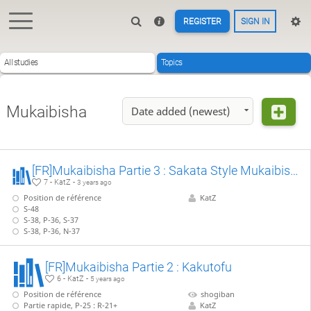
REGISTER
SIGN IN
All studies
Topics
Mukaibisha
Date added (newest)
[FR]Mukaibisha Partie 3 : Sakata Style Mukaibisha Chapitre 1, G-52 attaque rapide
7 - KatZ -
3 years ago
Position de référence
KatZ
S-48
S-38, P-36, S-37
S-38, P-36, N-37
[FR]Mukaibisha Partie 2 : Kakutofu
6 - KatZ -
5 years ago
Position de référence
shogiban
Partie rapide, P-25 : R-21+
KatZ