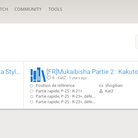
TCH
COMMUNITY
TOOLS
[FR]Mukaibisha Partie 3 : Sakata Style Mukaibisha Chapitre 1, G-52 attaque rapide
[FR]Mukaibisha Partie 2 : Kakut
6 - KatZ -
5 years ago
Position de référence
shogiban
Partie rapide, P-25 : R-21+
KatZ
Partie rapide, P-25 : R-23+, défense argent
Partie rapide, P-25 : R-23+, défense or