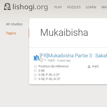
lishogi
.org
PLAY
PUZZLES
LEARN
WA
All studies
Mukaibisha
Topics
7 - KatZ -
3 years ago
Position de référence
KatZ
S-48
S-38, P-36, S-37
S-38, P-36, N-37