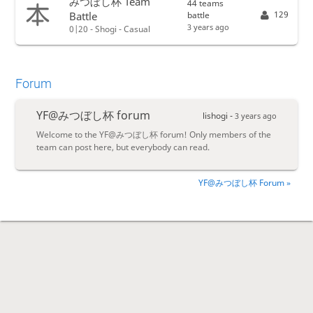
みつぼし杯 Team
44 teams
129
battle
Battle
3 years ago
0|20 - Shogi - Casual
Forum
YF@みつぼし杯 forum
lishogi -
3 years ago
Welcome to the YF@みつぼし杯 forum! Only members of the
team can post here, but everybody can read.
YF@みつぼし杯 Forum »