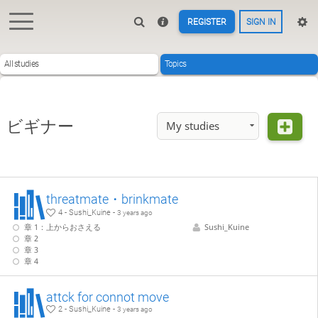
REGISTER
SIGN IN
All studies
Topics
ビギナー
My studies
threatmate・brinkmate
4 - Sushi_Kuine -
3 years ago
章 1：上からおさえる
Sushi_Kuine
章 2
章 3
章 4
attck for connot move
2 - Sushi_Kuine -
3 years ago