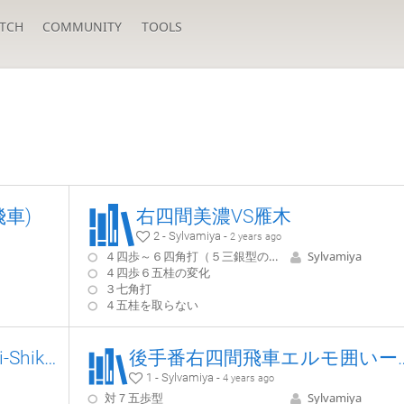
TCH
COMMUNITY
TOOLS
車)
右四間美濃VS雁木
2 - Sylvamiya -
2 years ago
４四歩～６四角打（５三銀型の本筋）
Sylvamiya
４四歩６五桂の変化
３七角打
４五桂を取らない
Normal Sankenbisha vs Migi-Shikenbisha
後手番右四間飛車エル
1 - Sylvamiya -
4 years ago
対７五歩型
Sylvamiya