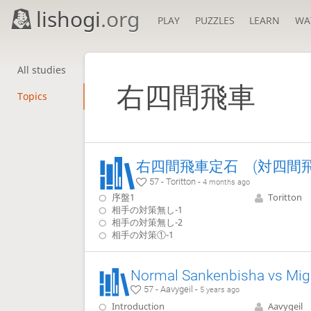
lishogi
.org
PLAY
PUZZLES
LEARN
WA
All studies
右四間飛車
Topics
右四間飛車定石 (対四間飛
57 - Toritton -
4 months ago
序盤1
Toritton
相手の対策無し-1
相手の対策無し-2
相手の対策①-1
57 - Aavygeil -
5 years ago
Introduction
Aavygeil