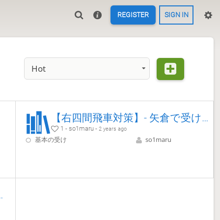
REGISTER
SIGN IN
Hot
【右四間飛車対策】- 矢倉で受ける
1 - so1maru -
2 years ago
基本の受け
so1maru
モ囲いーー対四間