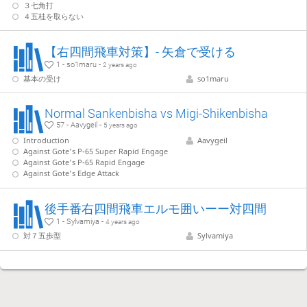
３七角打
４五桂を取らない
【右四間飛車対策】- 矢倉で受ける
1 - so1maru -
2 years ago
基本の受け
so1maru
Normal Sankenbisha vs Migi-Shikenbisha
57 - Aavygeil -
5 years ago
Introduction
Aavygeil
Against Gote's P-65 Super Rapid Engage
Against Gote's P-65 Rapid Engage
Against Gote's Edge Attack
後手番右四間飛車エルモ囲いーー対四間
1 - Sylvamiya -
4 years ago
対７五歩型
Sylvamiya