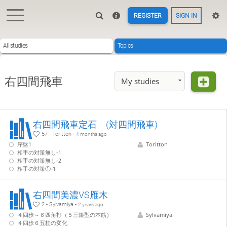
REGISTER
SIGN IN
All studies
Topics
右四間飛車
My studies
右四間飛車定石 (対四間飛車)
57 - Toritton -
4 months ago
序盤1
Toritton
相手の対策無し-1
相手の対策無し-2
相手の対策①-1
右四間美濃VS雁木
2 - Sylvamiya -
2 years ago
４四歩～６四角打（５三銀型の本筋）
Sylvamiya
４四歩６五桂の変化