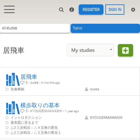
REGISTER
SIGN IN
All studies
Topics
居飛車
My studies
居飛車
3 - ouiea -
6 months ago
矢倉棒銀
ouiea
横歩取りの基本
5 - KYOUGENMAWASHI -
1 year ago
イントロダクション
KYOUGENMAWASHI
基本図に至るまで
△２三歩戦法：△４五角の変化
△２三歩戦法：△２五角の変化１