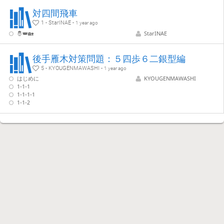
対四間飛車
1 - StarINAE -
1 year ago
🤴👑🏡
StarINAE
後手雁木対策問題：５四歩６二銀型編
5 - KYOUGENMAWASHI -
1 year ago
はじめに
KYOUGENMAWASHI
1-1-1
1-1-1-1
1-1-2