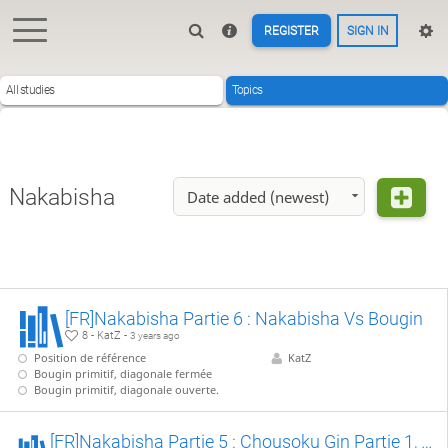
REGISTER
SIGN IN
All studies
Topics
Nakabisha
Date added (newest)
[FR]Nakabisha Partie 6 : Nakabisha Vs Bougin
8 - KatZ -
3 years ago
Position de référence
KatZ
Bougin primitif, diagonale fermée
Bougin primitif, diagonale ouverte.
[FR]Nakabisha Partie 5 : Chousoku Gin Partie 1, variantes sans Anaguma