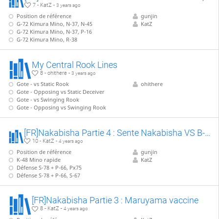
7 - KatZ -
3 years ago
Position de référence
gunjin
G-72 Kimura Mino, N-37, N-45
KatZ
G-72 Kimura Mino, N-37, P-16
G-72 Kimura Mino, R-38
My Central Rook Lines
8 - ohithere -
3 years ago
Gote - vs Static Rook
ohithere
Gote - Opposing vs Static Deceiver
Gote - vs Swinging Rook
Gote - Opposing vs Swinging Rook
[FR]Nakabisha Partie 4 : Sente Nakabisha VS B-13, partie 1/3 : P-55 anticipé
10 - KatZ -
4 years ago
Position de référence
gunjin
K-48 Mino rapide
KatZ
Défense S-78 + P-66, Px75
Défense S-78 + P-66, S-67
[FR]Nakabisha Partie 3 : Maruyama vaccine
8 - KatZ -
4 years ago