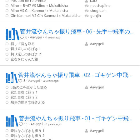
Position de référence
KatZ
Mino + B*67 VS Mino + Mukaibisha
neochapline
Mino VS Gin Kanmuri + Mukaibisha
shogiban
Gin Kanmuri VS Gin Kanmuri + Mukaibisha
gunjin
菅井流やんちゃ振り飛車 - 06 - 先手中飛車の戦い
6 - Aavygeil -
4 years ago
損して得を取る
Aavygeil
切り返しのさばき 1
切り返しのさばき 2
左右をにらんだ銀
菅井流やんちゃ振り飛車 - 02 - ゴキゲン中飛車vs.持久戦
8 - Aavygeil -
4 years ago
5筋の位を生かした攻め
Aavygeil
変幻自在に戦う 1
変幻自在に戦う 2
飛車の動きで揺さぶる
菅井流やんちゃ振り飛車 - 01 - ゴキゲン中飛車vs.急戦
11 - Aavygeil -
4 years ago
豪快なさばきを狙う 1
Aavygeil
豪快なさばきを狙う 2