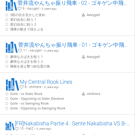
菅井流やんちゃ振り飛車 - 02 - ゴキゲン中飛車vs.持久戦
8 - Aavygeil -
4 years ago
5筋の位を生かした攻め
Aavygeil
変幻自在に戦う 1
変幻自在に戦う 2
飛車の動きで揺さぶる
菅井流やんちゃ振り飛車 - 01 - ゴキゲン中飛車vs.急戦
11 - Aavygeil -
4 years ago
豪快なさばきを狙う 1
Aavygeil
豪快なさばきを狙う 2
棒銀を迎え撃つ好位置の角
My Central Rook Lines
8 - ohithere -
3 years ago
Gote - vs Static Rook
ohithere
Gote - Opposing vs Static Deceiver
Gote - vs Swinging Rook
Gote - Opposing vs Swinging Rook
[FR]Nakabisha Partie 4 : Sente Nakabisha VS B-13, partie 1/3 : P-55 anticipé
10 - KatZ -
4 years ago