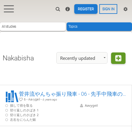
REGISTER
SIGN IN
All studies
Topics
Nakabisha
Recently updated
菅井流やんちゃ振り飛車 - 06 - 先手中飛車の戦い
6 - Aavygeil -
4 years ago
損して得を取る
Aavygeil
切り返しのさばき 1
切り返しのさばき 2
左右をにらんだ銀