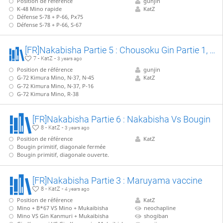
Position de référence
gunjin
K-48 Mino rapide
KatZ
Défense S-78 + P-66, Px75
Défense S-78 + P-66, S-67
[FR]Nakabisha Partie 5 : Chousoku Gin Partie 1, variantes sans Anaguma
7 - KatZ -
3 years ago
Position de référence
gunjin
G-72 Kimura Mino, N-37, N-45
KatZ
G-72 Kimura Mino, N-37, P-16
G-72 Kimura Mino, R-38
[FR]Nakabisha Partie 6 : Nakabisha Vs Bougin
8 - KatZ -
3 years ago
Position de référence
KatZ
Bougin primitif, diagonale fermée
Bougin primitif, diagonale ouverte.
[FR]Nakabisha Partie 3 : Maruyama vaccine
8 - KatZ -
4 years ago
Position de référence
KatZ
Mino + B*67 VS Mino + Mukaibisha
neochapline
Mino VS Gin Kanmuri + Mukaibisha
shogiban