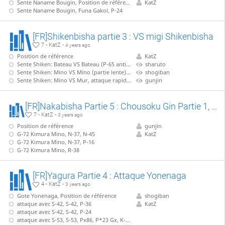
Sente Naname Bougin, Position de référence
KatZ
Sente Naname Bougin, Funa Gakoi, P-24
[FR]Shikenbisha partie 3 : VS migi Shikenbisha
7 - KatZ -
4 years ago
Position de référence
KatZ
Sente Shiken: Bateau VS Bateau (P-65 anticipé)
sharuto
Sente Shiken: Mino VS Mino (partie lente), B-77
shogiban
Sente Shiken: Mino VS Mur, attaque rapide, sans B-77
gunjin
[FR]Nakabisha Partie 5 : Chousoku Gin Partie 1, variantes sans Anaguma
7 - KatZ -
3 years ago
Position de référence
gunjin
G-72 Kimura Mino, N-37, N-45
KatZ
G-72 Kimura Mino, N-37, P-16
G-72 Kimura Mino, R-38
[FR]Yagura Partie 4 : Attaque Yonenaga
4 - KatZ -
3 years ago
Gote Yonenaga, Position de référence
shogiban
attaque avec S-42, S-42, P-36
KatZ
attaque avec S-42, S-42, P-24
attaque avec S-53, S-53, Px86, P*23 Gx, K-32