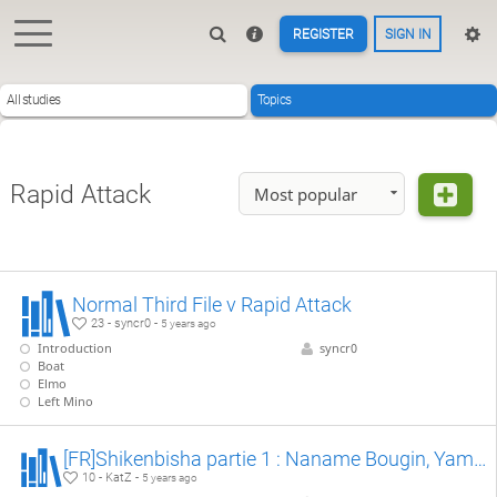
REGISTER
SIGN IN
All studies
Topics
Rapid Attack
Most popular
Normal Third File v Rapid Attack
23 - syncr0 -
5 years ago
Introduction
syncr0
Boat
Elmo
Left Mino
[FR]Shikenbisha partie 1 : Naname Bougin, Yamada Joseki
10 - KatZ -
5 years ago