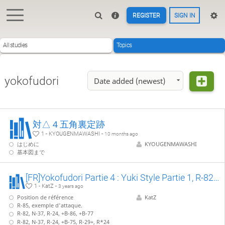
REGISTER
SIGN IN
All studies
Topics
yokofudori
Date added (newest)
対△４五角裏定跡
1 - KYOUGENMAWASHI -
10 months ago
はじめに
KYOUGENMAWASHI
基本図まで
[FR]Yokofudori Partie 4 : Yuki Style Partie 1, R-82 S-22 VS N-37 et S-38
1 - KatZ -
3 years ago
Position de référence
KatZ
R-85, exemple d'attaque.
R-82, N-37, R-24, +B-86, +B-77
R-82, N-37, R-24, +B-75, R-29+, R*24