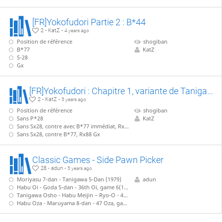
[FR]Yokofudori Partie 2 : B*44
2 - KatZ -
4 years ago
Position de référence
shogiban
B*77
KatZ
S-28
Gx
[FR]Yokofudori : Chapitre 1, variante de Tanigawa (B*45)
2 - KatZ -
5 years ago
Position de référence
shogiban
Sans P*28
KatZ
Sans Sx28, contre avec B*77 immédiat, Rx88 Bx
Sans Sx28, contre B*77, Rx88 Gx
Classic Games - Side Pawn Picker
28 - adun -
5 years ago
Moriyasu 7-dan - Tanigawa 5-Dan (1979)
adun
Habu Oi - Goda 5-dan - 36th Oi, game 6(1995)
Tanigawa Osho - Habu Meijin ~ Ryo-O - 45 Osho, game 4 (1996)
Habu Oza - Maruyama 8-dan - 47 Oza, game 1 (1999)