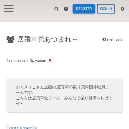
REGISTER
SIGN IN
居飛車党あつまれ～
43
members
Team leader:
yuutan
かくきりこさん企画の居飛車VS振り飛車団体戦用チ
ームです。
こちらは居飛車党チーム、みんなで振り飛車をしばく
ぞ～
Tournaments