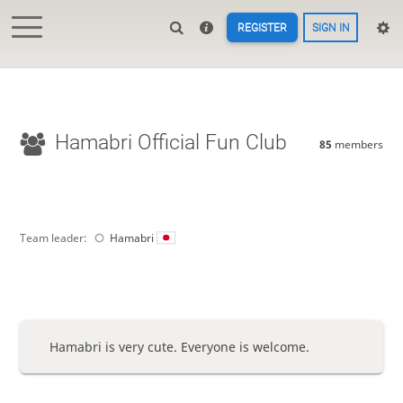
REGISTER
SIGN IN
Hamabri Official Fun Club
85
members
Team leader:
Hamabri
Hamabri is very cute. Everyone is welcome.