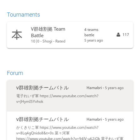
Tournaments
V群雄割拠 Team
4 teams
117
battle
Battle
5 years ago
10|0 - Shogi - Rated
Forum
v群雄割拠チームバトル
Hamabri -
5 years ago
電子れいず軍 https://www.youtube.com/watch?
v=JHymI5Yvhok
v群雄割拠チームバトル
Hamabri -
5 years ago
かくきりこ軍 https://www.youtube.com/watch?
v=8Lq4gQnido8&t=0s 菜々河軍
https://www.youtube.com/watch?v=94JV-u62jOk 電子れいず軍