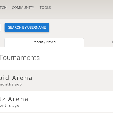
TCH
COMMUNITY
TOOLS
SEARCH BY USERNAME
Recently Played
 Tournaments
pid Arena
months ago
tz Arena
onths ago