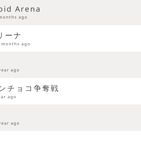
pid Arena
months ago
アリーナ
 months ago
year ago
ンチョコ争奪戦
ear ago
year ago