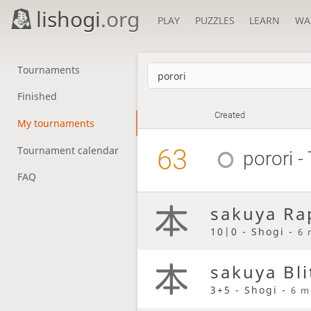
lishogi
.org
PLAY
PUZZLES
LEARN
WA
Tournaments
Finished
Created
My tournaments
63
Tournament calendar
porori
-
FAQ
sakuya Ra
10|0 - Shogi -
6 
sakuya Bli
3+5 - Shogi -
6 m