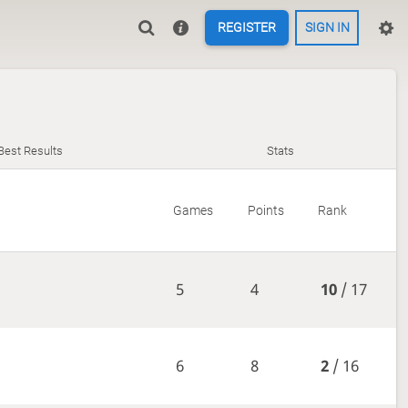
REGISTER
SIGN IN
Best Results
Stats
Games
Points
Rank
5
4
10
/ 17
6
8
2
/ 16