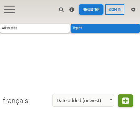
REGISTER
SIGN IN
All studies
Topics
français
Date added (newest)