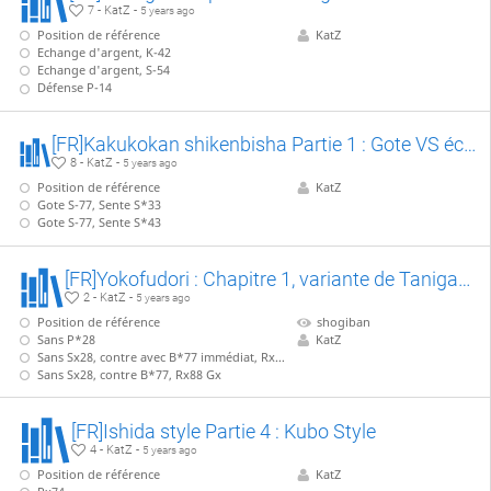
7 - KatZ -
5 years ago
Position de référence
KatZ
Echange d'argent, K-42
Echange d'argent, S-54
Défense P-14
[FR]Kakukokan shikenbisha Partie 1 : Gote VS échange précoce avec Sente P-25
8 - KatZ -
5 years ago
Position de référence
KatZ
Gote S-77, Sente S*33
Gote S-77, Sente S*43
[FR]Yokofudori : Chapitre 1, variante de Tanigawa (B*45)
2 - KatZ -
5 years ago
Position de référence
shogiban
Sans P*28
KatZ
Sans Sx28, contre avec B*77 immédiat, Rx88 Bx
Sans Sx28, contre B*77, Rx88 Gx
[FR]Ishida style Partie 4 : Kubo Style
4 - KatZ -
5 years ago
Position de référence
KatZ