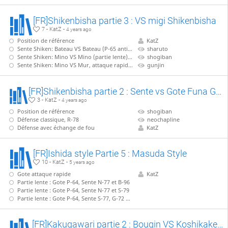
[FR]Shikenbisha partie 3 : VS migi Shikenbisha
7 - KatZ -
4 years ago
Position de référence
KatZ
Sente Shiken: Bateau VS Bateau (P-65 anticipé)
sharuto
Sente Shiken: Mino VS Mino (partie lente), B-77
shogiban
Sente Shiken: Mino VS Mur, attaque rapide, sans B-77
gunjin
[FR]Shikenbisha partie 2 : Sente vs Gote Funa Gakoi + Bougin
3 - KatZ -
4 years ago
Position de référence
shogiban
Défense classique, R-78
neochapline
Défense avec échange de fou
KatZ
[FR]Ishida style Partie 5 : Masuda Style
10 - KatZ -
5 years ago
Gote attaque rapide
KatZ
Partie lente : Gote P-64, Sente N-77 et B-96
Partie lente : Gote P-64, Sente N-77 et S-79
Partie lente : Gote P-64, Sente S-77, G-72 + échange de tour
[FR]Kakugawari partie 2 : Bougin VS Koshikake Gin