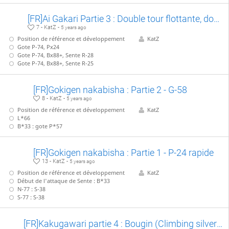
[FR]Ai Gakari Partie 3 : Double tour flottante, double Nakazumai
7 - KatZ -
5 years ago
Position de référence et développement
KatZ
Gote P-74, Px24
Gote P-74, Bx88+, Sente R-28
Gote P-74, Bx88+, Sente R-25
[FR]Gokigen nakabisha : Partie 2 - G-58
8 - KatZ -
5 years ago
Position de référence et développement
KatZ
L*66
B*33 : gote P*57
[FR]Gokigen nakabisha : Partie 1 - P-24 rapide
13 - KatZ -
5 years ago
Position de référence et développement
KatZ
Début de l'attaque de Sente : B*33
N-77 : S-38
S-77 : S-38
[FR]Kakugawari partie 4 : Bougin (Climbing silver) vs Hayakuri Gin (Rushing silver)