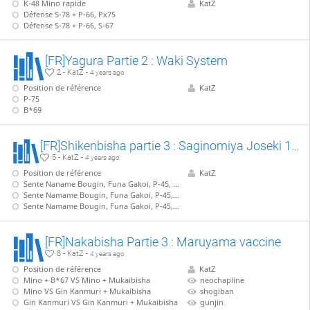
K-48 Mino rapide
KatZ
Défense S-78 + P-66, Px75
Défense S-78 + P-66, S-67
[FR]Yagura Partie 2 : Waki System
2 - KatZ -
4 years ago
Position de référence
KatZ
P-75
B*69
[FR]Shikenbisha partie 3 : Saginomiya Joseki 1/2, VS S-43
5 - KatZ -
4 years ago
Position de référence
KatZ
Sente Naname Bougin, Funa Gakoi, P-45, S-53
Sente Namame Bougin, Funa Gakoi, P-45, B*66, R*39
Sente Namame Bougin, Funa Gakoi, P-45, B*66, P*46
[FR]Nakabisha Partie 3 : Maruyama vaccine
8 - KatZ -
4 years ago
Position de référence
KatZ
Mino + B*67 VS Mino + Mukaibisha
neochapline
Mino VS Gin Kanmuri + Mukaibisha
shogiban
Gin Kanmuri VS Gin Kanmuri + Mukaibisha
gunjin