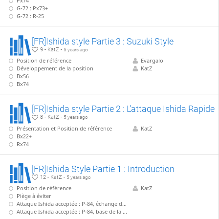
Px74
G-72 : Px73+
G-72 : R-25
[FR]Ishida style Partie 3 : Suzuki Style
9 - KatZ -
5 years ago
Position de référence
Evargalo
Développement de la position
KatZ
Bx56
Bx74
[FR]Ishida style Partie 2 : L'attaque Ishida Rapide
8 - KatZ -
5 years ago
Présentation et Position de référence
KatZ
Bx22+
Rx74
[FR]Ishida Style Partie 1 : Introduction
12 - KatZ -
5 years ago
Position de référence
KatZ
Piège à éviter
Attaque Ishida acceptée : P-84, échange de fou
Attaque Ishida acceptée : P-84, base de la ligne principale