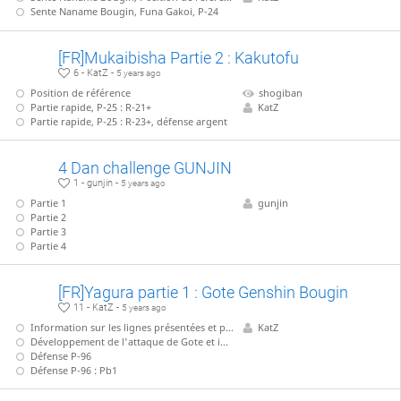
Sente Naname Bougin, Funa Gakoi, P-24
[FR]Mukaibisha Partie 2 : Kakutofu
6 - KatZ -
5 years ago
Position de référence
shogiban
Partie rapide, P-25 : R-21+
KatZ
Partie rapide, P-25 : R-23+, défense argent
4 Dan challenge GUNJIN
1 - gunjin -
5 years ago
Partie 1
gunjin
Partie 2
Partie 3
Partie 4
[FR]Yagura partie 1 : Gote Genshin Bougin
11 - KatZ -
5 years ago
Information sur les lignes présentées et position de référence
KatZ
Développement de l'attaque de Gote et idée générale
Défense P-96
Défense P-96 : Pb1