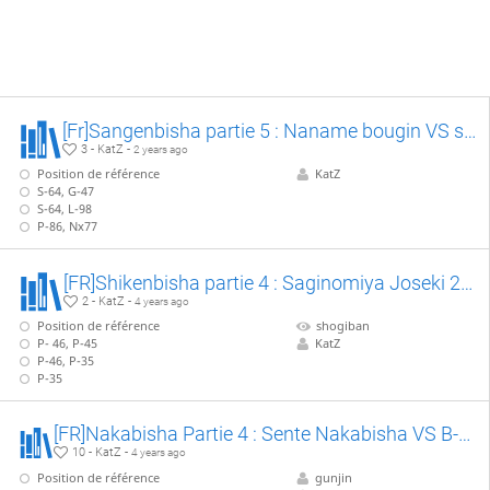
[Fr]Sangenbisha partie 5 : Naname bougin VS sangenbisha
3 - KatZ -
2 years ago
Position de référence
KatZ
S-64, G-47
S-64, L-98
P-86, Nx77
[FR]Shikenbisha partie 4 : Saginomiya Joseki 2/2, VS S-32
2 - KatZ -
4 years ago
Position de référence
shogiban
P- 46, P-45
KatZ
P-46, P-35
P-35
[FR]Nakabisha Partie 4 : Sente Nakabisha VS B-13, partie 1/3 : P-55 anticipé
10 - KatZ -
4 years ago
Position de référence
gunjin