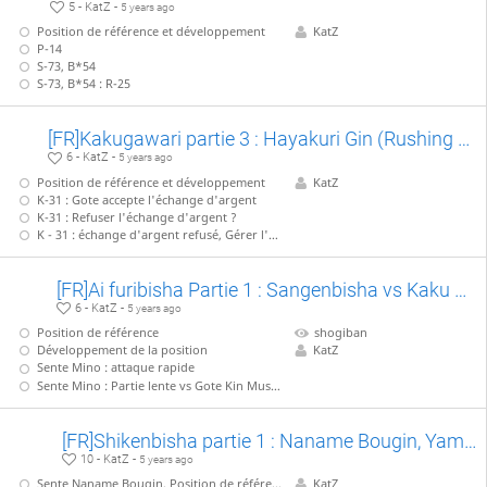
5 - KatZ -
5 years ago
Position de référence et développement
KatZ
P-14
S-73, B*54
S-73, B*54 : R-25
[FR]Kakugawari partie 3 : Hayakuri Gin (Rushing silver) vs Koshikake Gin (reclining silver)
6 - KatZ -
5 years ago
Position de référence et développement
KatZ
K-31 : Gote accepte l'échange d'argent
K-31 : Refuser l'échange d'argent ?
K - 31 : échange d'argent refusé, Gérer l'attaque sur l'argent : S-44 ?
[FR]Ai furibisha Partie 1 : Sangenbisha vs Kaku Koukan Shikenbisha
6 - KatZ -
5 years ago
Position de référence
shogiban
Développement de la position
KatZ
Sente Mino : attaque rapide
Sente Mino : Partie lente vs Gote Kin Musou
[FR]Shikenbisha partie 1 : Naname Bougin, Yamada Joseki
10 - KatZ -
5 years ago
Sente Naname Bougin, Position de référence
KatZ