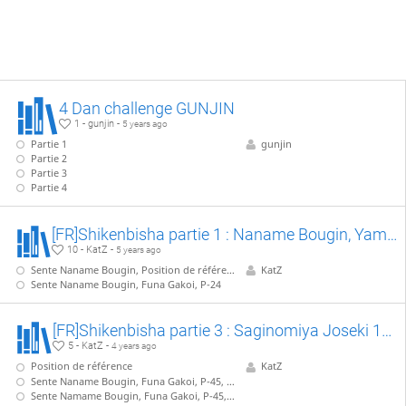
4 Dan challenge GUNJIN
1 - gunjin -
5 years ago
Partie 1
gunjin
Partie 2
Partie 3
Partie 4
[FR]Shikenbisha partie 1 : Naname Bougin, Yamada Joseki
10 - KatZ -
5 years ago
Sente Naname Bougin, Position de référence
KatZ
Sente Naname Bougin, Funa Gakoi, P-24
[FR]Shikenbisha partie 3 : Saginomiya Joseki 1/2, VS S-43
5 - KatZ -
4 years ago
Position de référence
KatZ
Sente Naname Bougin, Funa Gakoi, P-45, S-53
Sente Namame Bougin, Funa Gakoi, P-45, B*66, R*39