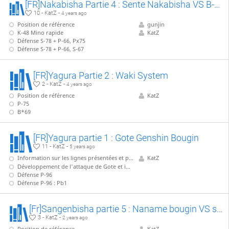
[FR]Nakabisha Partie 4 : Sente Nakabisha VS B-13, partie 1/3 : P-55 anticipé
10 - KatZ -
4 years ago
Position de référence
gunjin
K-48 Mino rapide
KatZ
Défense S-78 + P-66, Px75
Défense S-78 + P-66, S-67
[FR]Yagura Partie 2 : Waki System
2 - KatZ -
4 years ago
Position de référence
KatZ
P-75
B*69
[FR]Yagura partie 1 : Gote Genshin Bougin
11 - KatZ -
5 years ago
Information sur les lignes présentées et position de référence
KatZ
Développement de l'attaque de Gote et idée générale
Défense P-96
Défense P-96 : Pb1
[Fr]Sangenbisha partie 5 : Naname bougin VS sangenbisha
3 - KatZ -
2 years ago
Position de référence
KatZ