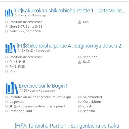
[FR]Kakukokan shikenbisha Partie 1 : Gote VS échange précoce avec Sente P-25
8 - KatZ -
5 years ago
Position de référence
KatZ
Gote S-77, Sente S*33
Gote S-77, Sente S*43
[FR]Shikenbisha partie 4 : Saginomiya Joseki 2/2, VS S-32
2 - KatZ -
4 years ago
Position de référence
shogiban
P- 46, P-45
KatZ
P-46, P-35
P-35
Exercice sur le Bogin !
20 - gunjin -
5 years ago
Prendre ou ne pas prendre, tel est la question !
Salamandrel
La percée
CorailMoon
☗ 金87 : Essaye de défendre le pion !
sokah
Passe son Tour
sharuto
[FR]Ai furibisha Partie 1 : Sangenbisha vs Kaku Koukan Shikenbisha