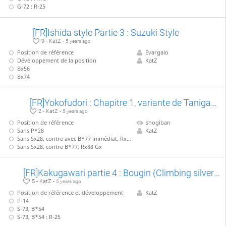
G-72 : R-25
[FR]Ishida style Partie 3 : Suzuki Style
9 - KatZ -
5 years ago
Position de référence
Evargalo
Développement de la position
KatZ
Bx56
Bx74
[FR]Yokofudori : Chapitre 1, variante de Tanigawa (B*45)
2 - KatZ -
5 years ago
Position de référence
shogiban
Sans P*28
KatZ
Sans Sx28, contre avec B*77 immédiat, Rx88 Bx
Sans Sx28, contre B*77, Rx88 Gx
[FR]Kakugawari partie 4 : Bougin (Climbing silver) vs Hayakuri Gin (Rushing silver)
5 - KatZ -
5 years ago
Position de référence et développement
KatZ
P-14
S-73, B*54
S-73, B*54 : R-25