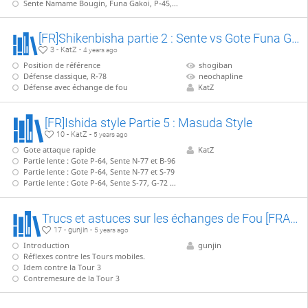
Sente Namame Bougin, Funa Gakoi, P-45, B*66, P*46
[FR]Shikenbisha partie 2 : Sente vs Gote Funa Gakoi + Bougin
3 - KatZ -
4 years ago
Position de référence
shogiban
Défense classique, R-78
neochapline
Défense avec échange de fou
KatZ
[FR]Ishida style Partie 5 : Masuda Style
10 - KatZ -
5 years ago
Gote attaque rapide
KatZ
Partie lente : Gote P-64, Sente N-77 et B-96
Partie lente : Gote P-64, Sente N-77 et S-79
Partie lente : Gote P-64, Sente S-77, G-72 + échange de tour
Trucs et astuces sur les échanges de Fou [FRANCAIS]
17 - gunjin -
5 years ago
Introduction
gunjin
Réflexes contre les Tours mobiles.
Idem contre la Tour 3
Contremesure de la Tour 3