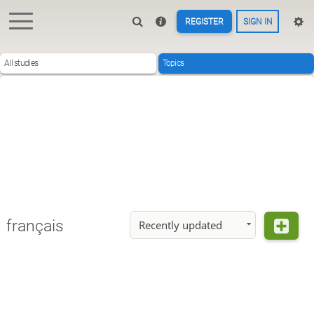
REGISTER
SIGN IN
All studies
Topics
français
Recently updated