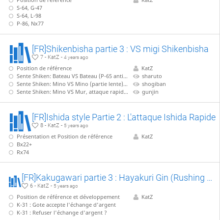
S-64, G-47
S-64, L-98
P-86, Nx77
[FR]Shikenbisha partie 3 : VS migi Shikenbisha
7 - KatZ -
4 years ago
Position de référence
KatZ
Sente Shiken: Bateau VS Bateau (P-65 anticipé)
sharuto
Sente Shiken: Mino VS Mino (partie lente), B-77
shogiban
Sente Shiken: Mino VS Mur, attaque rapide, sans B-77
gunjin
[FR]Ishida style Partie 2 : L'attaque Ishida Rapide
8 - KatZ -
5 years ago
Présentation et Position de référence
KatZ
Bx22+
Rx74
[FR]Kakugawari partie 3 : Hayakuri Gin (Rushing silver) vs Koshikake Gin (reclining silver)
6 - KatZ -
5 years ago
Position de référence et développement
KatZ
K-31 : Gote accepte l'échange d'argent
K-31 : Refuser l'échange d'argent ?