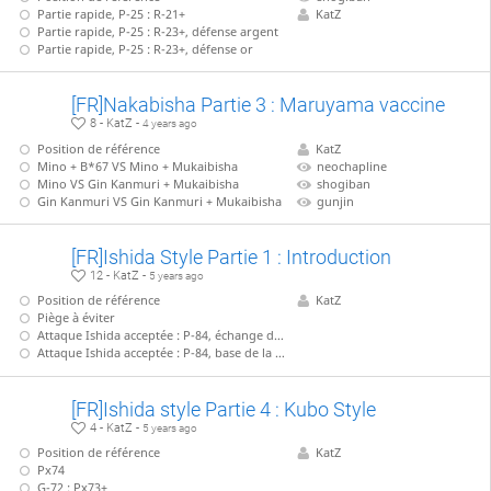
Partie rapide, P-25 : R-21+
KatZ
Partie rapide, P-25 : R-23+, défense argent
Partie rapide, P-25 : R-23+, défense or
[FR]Nakabisha Partie 3 : Maruyama vaccine
8 - KatZ -
4 years ago
Position de référence
KatZ
Mino + B*67 VS Mino + Mukaibisha
neochapline
Mino VS Gin Kanmuri + Mukaibisha
shogiban
Gin Kanmuri VS Gin Kanmuri + Mukaibisha
gunjin
[FR]Ishida Style Partie 1 : Introduction
12 - KatZ -
5 years ago
Position de référence
KatZ
Piège à éviter
Attaque Ishida acceptée : P-84, échange de fou
Attaque Ishida acceptée : P-84, base de la ligne principale
[FR]Ishida style Partie 4 : Kubo Style
4 - KatZ -
5 years ago
Position de référence
KatZ
Px74
G-72 : Px73+