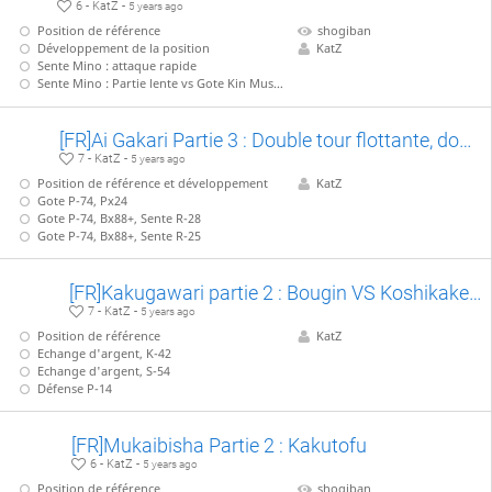
6 - KatZ -
5 years ago
Position de référence
shogiban
Développement de la position
KatZ
Sente Mino : attaque rapide
Sente Mino : Partie lente vs Gote Kin Musou
[FR]Ai Gakari Partie 3 : Double tour flottante, double Nakazumai
7 - KatZ -
5 years ago
Position de référence et développement
KatZ
Gote P-74, Px24
Gote P-74, Bx88+, Sente R-28
Gote P-74, Bx88+, Sente R-25
[FR]Kakugawari partie 2 : Bougin VS Koshikake Gin
7 - KatZ -
5 years ago
Position de référence
KatZ
Echange d'argent, K-42
Echange d'argent, S-54
Défense P-14
[FR]Mukaibisha Partie 2 : Kakutofu
6 - KatZ -
5 years ago
Position de référence
shogiban