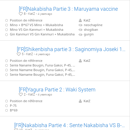
[FR]Nakabisha Partie 3 : Maruyama vaccine
8 - KatZ -
4 years ago
Position de référence
KatZ
Mino + B*67 VS Mino + Mukaibisha
neochapline
Mino VS Gin Kanmuri + Mukaibisha
shogiban
Gin Kanmuri VS Gin Kanmuri + Mukaibisha
gunjin
[FR]Shikenbisha partie 3 : Saginomiya Joseki 1/2, VS S-43
5 - KatZ -
4 years ago
Position de référence
KatZ
Sente Naname Bougin, Funa Gakoi, P-45, S-53
Sente Namame Bougin, Funa Gakoi, P-45, B*66, R*39
Sente Namame Bougin, Funa Gakoi, P-45, B*66, P*46
[FR]Yagura Partie 2 : Waki System
2 - KatZ -
4 years ago
Position de référence
KatZ
P-75
B*69
[FR]Nakabisha Partie 4 : Sente Nakabisha VS B-13, partie 1/3 : P-55 anticipé