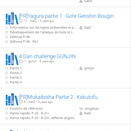
Ganil
[FR]Yagura partie 1 : Gote Genshin Bougin
11 - KatZ -
5 years ago
Information sur les lignes présentées et position de référence
KatZ
Développement de l'attaque de Gote et idée générale
Défense P-96
Défense P-96 : Pb1
4 Dan challenge GUNJIN
1 - gunjin -
5 years ago
Partie 1
gunjin
Partie 2
Partie 3
Partie 4
[FR]Mukaibisha Partie 2 : Kakutofu
6 - KatZ -
5 years ago
Position de référence
shogiban
Partie rapide, P-25 : R-21+
KatZ
Partie rapide, P-25 : R-23+, défense argent