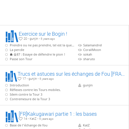
Exercice sur le Bogin !
20 - gunjin -
5 years ago
Prendre ou ne pas prendre, tel est la question !
Salamandrel
La percée
CorailMoon
☗ 金87 : Essaye de défendre le pion !
sokah
Passe son Tour
sharuto
Trucs et astuces sur les échanges de Fou [FRANCAIS]
17 - gunjin -
5 years ago
Introduction
gunjin
Réflexes contre les Tours mobiles.
Idem contre la Tour 3
Contremesure de la Tour 3
[FR]Kakugawari partie 1 : les bases
14 - KatZ -
5 years ago
Base de l'échange de fou
KatZ