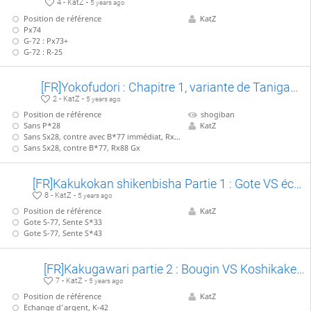
4 - KatZ -
5 years ago
Position de référence
KatZ
Px74
G-72 : Px73+
G-72 : R-25
[FR]Yokofudori : Chapitre 1, variante de Tanigawa (B*45)
2 - KatZ -
5 years ago
Position de référence
shogiban
Sans P*28
KatZ
Sans Sx28, contre avec B*77 immédiat, Rx88 Bx
Sans Sx28, contre B*77, Rx88 Gx
[FR]Kakukokan shikenbisha Partie 1 : Gote VS échange précoce avec Sente P-25
8 - KatZ -
5 years ago
Position de référence
KatZ
Gote S-77, Sente S*33
Gote S-77, Sente S*43
[FR]Kakugawari partie 2 : Bougin VS Koshikake Gin
7 - KatZ -
5 years ago
Position de référence
KatZ
Echange d'argent, K-42