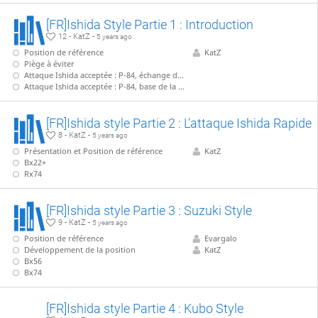
[FR]Ishida Style Partie 1 : Introduction
12 - KatZ -
5 years ago
Position de référence
KatZ
Piège à éviter
Attaque Ishida acceptée : P-84, échange de fou
Attaque Ishida acceptée : P-84, base de la ligne principale
[FR]Ishida style Partie 2 : L'attaque Ishida Rapide
8 - KatZ -
5 years ago
Présentation et Position de référence
KatZ
Bx22+
Rx74
[FR]Ishida style Partie 3 : Suzuki Style
9 - KatZ -
5 years ago
Position de référence
Evargalo
Développement de la position
KatZ
Bx56
Bx74
[FR]Ishida style Partie 4 : Kubo Style