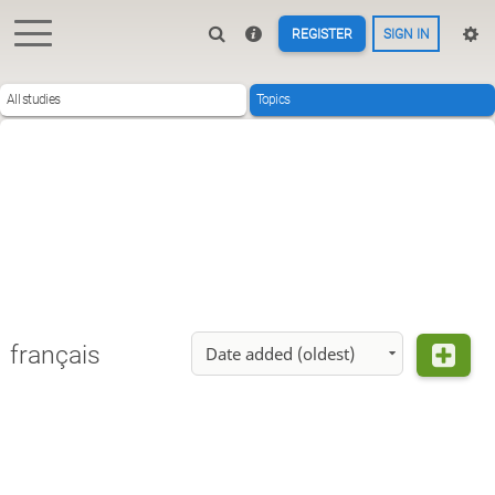
REGISTER
SIGN IN
All studies
Topics
français
Date added (oldest)