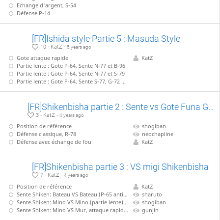
Echange d'argent, S-54
Défense P-14
[FR]Ishida style Partie 5 : Masuda Style
10 - KatZ -
5 years ago
Gote attaque rapide
KatZ
Partie lente : Gote P-64, Sente N-77 et B-96
Partie lente : Gote P-64, Sente N-77 et S-79
Partie lente : Gote P-64, Sente S-77, G-72 + échange de tour
[FR]Shikenbisha partie 2 : Sente vs Gote Funa Gakoi + Bougin
3 - KatZ -
4 years ago
Position de référence
shogiban
Défense classique, R-78
neochapline
Défense avec échange de fou
KatZ
[FR]Shikenbisha partie 3 : VS migi Shikenbisha
7 - KatZ -
4 years ago
Position de référence
KatZ
Sente Shiken: Bateau VS Bateau (P-65 anticipé)
sharuto
Sente Shiken: Mino VS Mino (partie lente), B-77
shogiban
Sente Shiken: Mino VS Mur, attaque rapide, sans B-77
gunjin