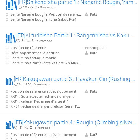
[FR]Shikenbisha partie 1 : Naname Bougin, Yamada Joseki
10 - KatZ -
5 years ago
Sente Naname Bougin, Position de référence
KatZ
Sente Naname Bougin, Funa Gakoi, P-24
[FR]Ai furibisha Partie 1 : Sangenbisha vs Kaku Koukan Shikenbisha
6 - KatZ -
5 years ago
Position de référence
shogiban
Développement de la position
KatZ
Sente Mino : attaque rapide
Sente Mino : Partie lente vs Gote Kin Musou
[FR]Kakugawari partie 3 : Hayakuri Gin (Rushing silver) vs Koshikake Gin (reclining silver)
6 - KatZ -
5 years ago
Position de référence et développement
KatZ
K-31 : Gote accepte l'échange d'argent
K-31 : Refuser l'échange d'argent ?
K - 31 : échange d'argent refusé, Gérer l'attaque sur l'argent : S-44 ?
[FR]Kakugawari partie 4 : Bougin (Climbing silver) vs Hayakuri Gin (Rushing silver)
5 - KatZ -
5 years ago
Position de référence et développement
KatZ
P-14