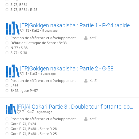
S-73, B*54
S-73, B*54 : R-25
[FR]Gokigen nakabisha : Partie 1 - P-24 rapide
13 - KatZ -
5 years ago
Position de référence et développement
KatZ
Début de l'attaque de Sente : B*33
N-77 : S-38
S-77 : S-38
[FR]Gokigen nakabisha : Partie 2 - G-58
8 - KatZ -
5 years ago
Position de référence et développement
KatZ
L*66
B*33 : gote P*57
[FR]Ai Gakari Partie 3 : Double tour flottante, double Nakazumai
7 - KatZ -
5 years ago
Position de référence et développement
KatZ
Gote P-74, Px24
Gote P-74, Bx88+, Sente R-28
Gote P-74, Bx88+, Sente R-25