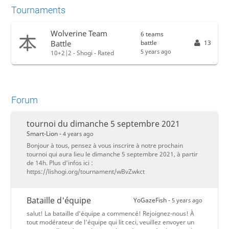
Tournaments
Wolverine Team
6 teams
battle
13
Battle
5 years ago
10+2|2 - Shogi - Rated
Forum
tournoi du dimanche 5 septembre 2021
Smart-Lion -
4 years ago
Bonjour à tous, pensez à vous inscrire à notre prochain
tournoi qui aura lieu le dimanche 5 septembre 2021, à partir
de 14h. Plus d'infos ici :
https://lishogi.org/tournament/wBvZwkct
Bataille d'équipe
YoGazeFish -
5 years ago
salut! La bataille d'équipe a commencé! Rejoignez-nous! À
tout modérateur de l'équipe qui lit ceci, veuillez envoyer un