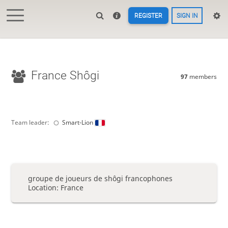
REGISTER
SIGN IN
France Shôgi
97
members
Team leader:
Smart-Lion
groupe de joueurs de shôgi francophones
Location: France