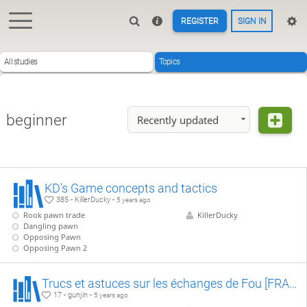
REGISTER
SIGN IN
All studies
Topics
beginner
Recently updated
KD's Game concepts and tactics
385 - KillerDucky -
5 years ago
Rook pawn trade
KillerDucky
Dangling pawn
Opposing Pawn
Opposing Pawn 2
Trucs et astuces sur les échanges de Fou [FRANCAIS]
17 - gunjin -
5 years ago