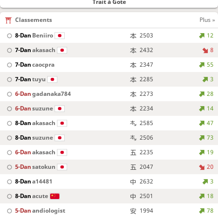
Trait à Gote
Classements
Plus »
8-Dan
Beniiro
2503
12
7-Dan
akasach
2432
8
7-Dan
caocpra
2347
55
7-Dan
tuyu
2285
3
6-Dan
gadanaka784
2273
28
6-Dan
suzune
2234
14
8-Dan
akasach
2585
47
8-Dan
suzune
2506
73
6-Dan
akasach
2235
19
5-Dan
satokun
2047
20
8-Dan
a14481
2632
3
8-Dan
acute
2501
18
5-Dan
andiologist
1994
78