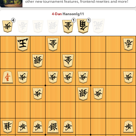
other new tournament features, frontend rewrites and more!
4-Dan
Hansonlg11