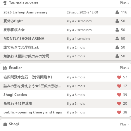
Tournois ouverts
Plus »
2026 Lishogi Anniversary
116
29 sept. 2026 à 12:00
夏休みfight
50
il y a 2 semaines
夏季将棋大会
50
il y a 2 semaines
MONTLY SHOGI ARENA
50
il y a 1 semaine
誰でもきてね早指しsk
50
il y a 2 mois
角換わり腰掛け銀のみの対局
50
il y a 1 mois
Étudier
Plus »
右四間飛車定石 (対四間飛車)
57
il y a 4 mois
詰みの形を覚えよう★3三銀の形は強い！
12
il y a 1 mois
Shogi Castles
39
il y a 5 mois
角換わり45桂速攻
20
il y a 3 mois
public - opening theory and traps
38
il y a 6 mois
Shogi
Plus »