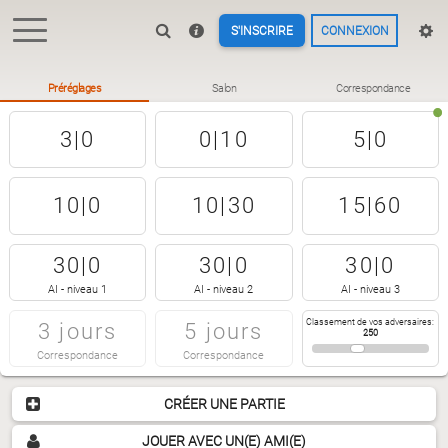
S'INSCRIRE
CONNEXION
Préréglages
Salon
Correspondance
3|0
0|10
5|0
10|0
10|30
15|60
30|0
30|0
30|0
AI - niveau 1
AI - niveau 2
AI - niveau 3
Classement de vos adversaires
:
3 jours
5 jours
250
Correspondance
Correspondance
CRÉER UNE PARTIE
JOUER AVEC UN(E) AMI(E)