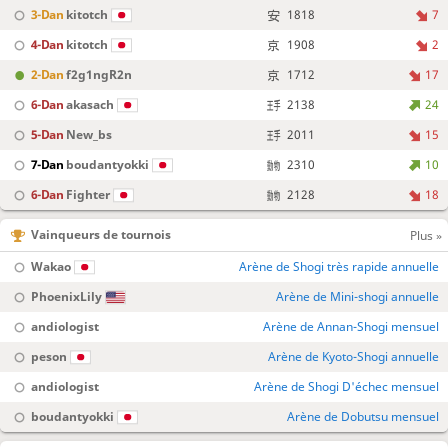
3-Dan
kitotch
1818
7
4-Dan
kitotch
1908
2
2-Dan
f2g1ngR2n
1712
17
6-Dan
akasach
2138
24
5-Dan
New_bs
2011
15
7-Dan
boudantyokki
2310
10
6-Dan
Fighter
2128
18
Vainqueurs de tournois
Plus »
Wakao
Arène de Shogi très rapide annuelle
PhoenixLily
Arène de Mini-shogi annuelle
andiologist
Arène de Annan-Shogi mensuel
peson
Arène de Kyoto-Shogi annuelle
andiologist
Arène de Shogi D'échec mensuel
boudantyokki
Arène de Dobutsu mensuel