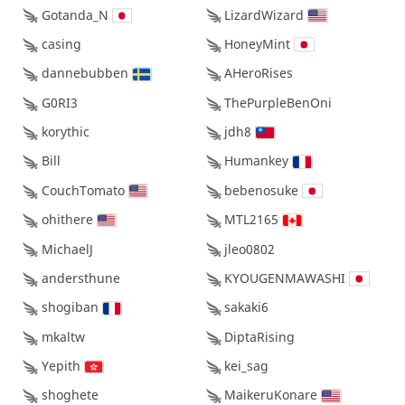
Gotanda_N
LizardWizard
casing
HoneyMint
dannebubben
AHeroRises
G0RI3
ThePurpleBenOni
korythic
jdh8
Bill
Humankey
CouchTomato
bebenosuke
ohithere
MTL2165
MichaelJ
jleo0802
andersthune
KYOUGENMAWASHI
shogiban
sakaki6
mkaltw
DiptaRising
Yepith
kei_sag
shoghete
MaikeruKonare