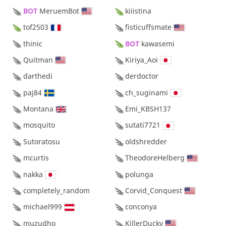
BOT 
MeruemBot
kiiistina
tof2503
fisticuffsmate
thinic
BOT 
kawasemi
Quitman
Kiriya_Aoi
darthedi
derdoctor
paj84
ch_suginami
Montana
Emi_KBSH137
mosquito
sutati7721
Sutoratosu
oldshredder
mcurtis
TheodoreHelberg
nakka
polunga
completely_random
Corvid_Conquest
michael999
conconya
muzudho
KillerDucky