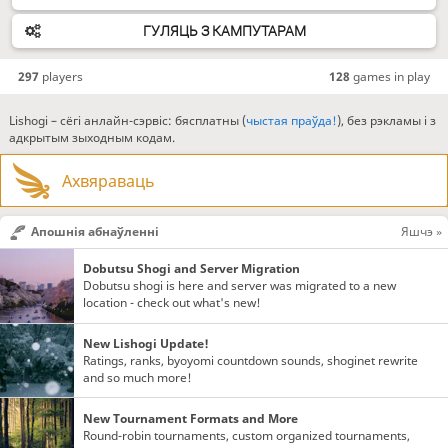
ГУЛЯЦЬ З КАМПУТАРАМ
297
players
128
games in play
Lishogi – сёгі анлайн-сэрвіс: бясплатны (
чыстая праўда!
), без рэкламы і з
адкрытым зыходным кодам.
Ахвяраваць
Апошнія абнаўленні
Яшчэ »
Dobutsu Shogi and Server Migration
Dobutsu shogi is here and server was migrated to a new
location - check out what's new!
New Lishogi Update!
Ratings, ranks, byoyomi countdown sounds, shoginet rewrite
and so much more!
New Tournament Formats and More
Round-robin tournaments, custom organized tournaments,