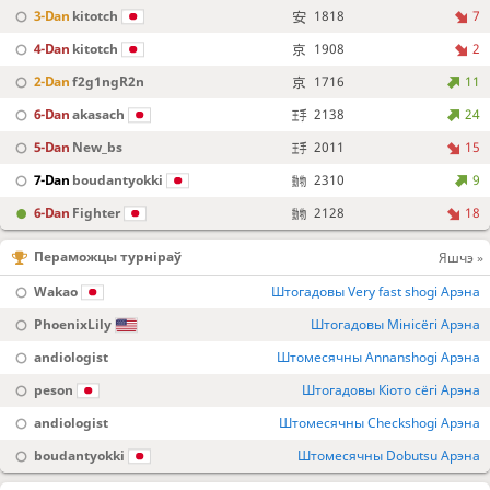
3-Dan
kitotch
1818
7
4-Dan
kitotch
1908
2
2-Dan
f2g1ngR2n
1716
11
6-Dan
akasach
2138
24
5-Dan
New_bs
2011
15
7-Dan
boudantyokki
2310
9
6-Dan
Fighter
2128
18
Пераможцы турніраў
Яшчэ »
Wakao
Штогадовы Very fast shogi Арэна
PhoenixLily
Штогадовы Мінісёгі Арэна
andiologist
Штомесячны Annanshogi Арэна
peson
Штогадовы Кіото сёгі Арэна
andiologist
Штомесячны Checkshogi Арэна
boudantyokki
Штомесячны Dobutsu Арэна