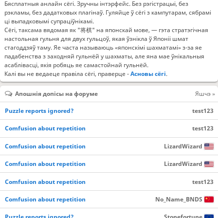
Бясплатныя анлайн сёгі. Зручны інтэрфейс. Без рэгістрацыі, без
рэкламы, без дадатковых плагінаў. Гуляйце ў сёгі з кампутарам, сябрамі
ці выпадковымі супраціўнікамі.
Сёгі, таксама вядомая як "将棋" на японскай мове, — гэта стратэгічная
настольная гульня для двух гульцоў, якая ўзнікла ў Японіі шмат
стагоддзяў таму. Яе часта называюць «японскімі шахматамі» з-за яе
падабенства з заходняй гульнёй у шахматы, але яна мае ўнікальныя
асаблівасці, якія робяць яе самастойнай гульнёй.
Калі вы не ведаеце правіла сёгі, праверце -
Асновы сёгі
.
Апошнія допісы на форуме
Яшчэ »
Puzzle reports ignored?
test123
Comfusion about repetition
test123
Comfusion about repetition
LizardWizard
Comfusion about repetition
LizardWizard
Comfusion about repetition
test123
Comfusion about repetition
No_Name_BNDS
Puzzle reports ignored?
Stonefortune