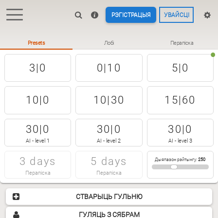
РЭГІСТРАЦЫЯ
УВАЙСЦІ
Presets
Лобі
Перапіска
3|0
0|10
5|0
10|0
10|30
15|60
30|0
30|0
30|0
AI - level 1
AI - level 2
AI - level 3
3 days
5 days
Дыяпазон рэйтынгу
:
250
Перапіска
Перапіска
СТВАРЫЦЬ ГУЛЬНЮ
ГУЛЯЦЬ З СЯБРАМ