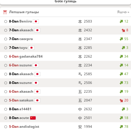
Gote гуляць
Лепшыя гульцы
Яшчэ »
8-Dan
Beniiro
2503
12
7-Dan
akasach
2432
8
7-Dan
caocpra
2347
55
7-Dan
tuyu
2285
3
6-Dan
gadanaka784
2262
34
6-Dan
suzune
2234
14
8-Dan
akasach
2585
47
8-Dan
suzune
2506
73
6-Dan
akasach
2235
19
5-Dan
satokun
2047
20
8-Dan
a14481
2632
3
8-Dan
acute
2501
18
5-Dan
andiologist
1994
78