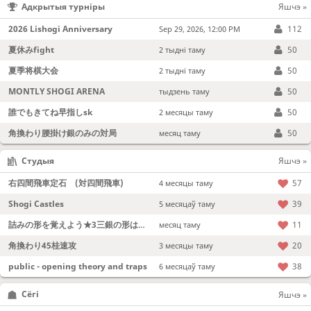
Адкрытыя турніры
Яшчэ »
2026 Lishogi Anniversary
112
Sep 29, 2026, 12:00 PM
夏休みfight
50
2 тыдні таму
夏季将棋大会
50
2 тыдні таму
MONTLY SHOGI ARENA
50
тыдзень таму
誰でもきてね早指しsk
50
2 месяцы таму
角換わり腰掛け銀のみの対局
50
месяц таму
Студыя
Яшчэ »
右四間飛車定石 (対四間飛車)
57
4 месяцы таму
Shogi Castles
39
5 месяцаў таму
詰みの形を覚えよう★3三銀の形は強い！
11
месяц таму
角換わり45桂速攻
20
3 месяцы таму
public - opening theory and traps
38
6 месяцаў таму
Сёгі
Яшчэ »