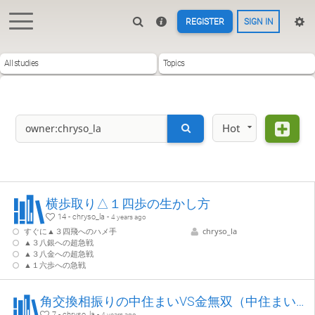
REGISTER
SIGN IN
All studies
Topics
Hot
横歩取り△１四歩の生かし方
14 - chryso_la -
4 years ago
すぐに▲３四飛へのハメ手
chryso_la
▲３八銀への超急戦
▲３八金への超急戦
▲１六歩への急戦
角交換相振りの中住まいVS金無双（中住まいの成功例）
7 - chryso_la -
4 years ago