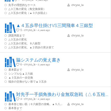
先手の理想的なケース
chryso_la
△３三角の変化（角交換保留）
△３五歩の変化（▲３六歩阻止）
▲４五歩早仕掛けVS三間飛車４三銀型
5 - chryso_la -
4 years ago
課題局面まで
chryso_la
△３五歩の変化
△３五歩の変化、８八銀型
△３五歩の変化、▲２四歩の突き捨て
脇システムの覚え書き
6 - chryso_la -
4 years ago
基本図まで
chryso_la
シンプルな▲２六銀
▲３五歩の一歩交換
端歩の交換がない形で▲３五歩
対先手一手損角換わり金無双急戦（△６五桂）
4 - chryso_la -
4 years ago
基本形と狙い筋（６六銀型の攻略。▲５八金の変化と▲７九玉の変化）
chryso_la
基本形まで