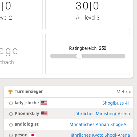
|0
30|0
evel 2
AI - level 3
age
Ratingbereich
:
250
chach
Turniersieger
Mehr »
lady_cloche
Shogibuss 41
PhoenixLily
Jährliches Minishogi-Arena
andiologist
Monatliches Annan Shogi-Arena
peson
Jährliches Kyoto Shogi-Arena