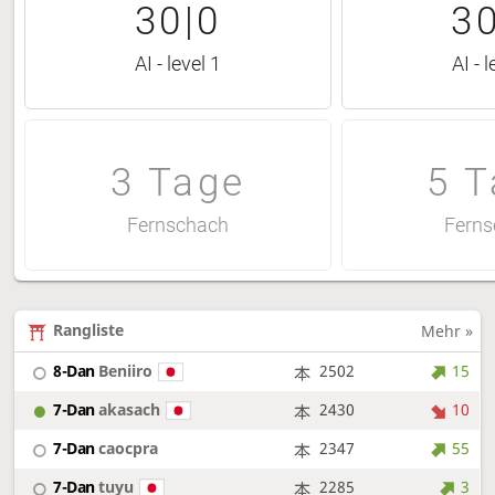
30|0
30
AI - level 1
AI - l
3 Tage
5 T
Fernschach
Ferns
Rangliste
Mehr »
8-Dan
Beniiro
2502
15
7-Dan
akasach
2430
10
7-Dan
caocpra
2347
55
7-Dan
tuyu
2285
3