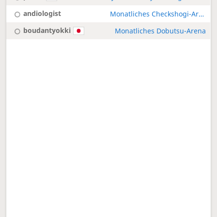
andiologist
Monatliches Checkshogi-Arena
boudantyokki
Monatliches Dobutsu-Arena