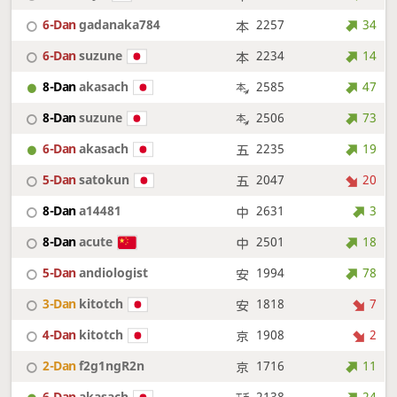
6-Dan
gadanaka784
2257
34
6-Dan
suzune
2234
14
8-Dan
akasach
2585
47
8-Dan
suzune
2506
73
6-Dan
akasach
2235
19
5-Dan
satokun
2047
20
8-Dan
a14481
2631
3
8-Dan
acute
2501
18
5-Dan
andiologist
1994
78
3-Dan
kitotch
1818
7
4-Dan
kitotch
1908
2
2-Dan
f2g1ngR2n
1716
11
6-Dan
akasach
2138
24