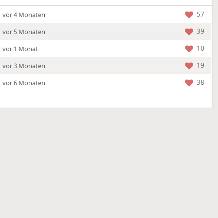
57
vor 4 Monaten
39
vor 5 Monaten
10
vor 1 Monat
19
vor 3 Monaten
38
vor 6 Monaten
Mehr »
04.03.2026
a new location - check out what's new!