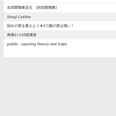
右四間飛車定石 (対四間飛車)
Shogi Castles
詰みの形を覚えよう★3三銀の形は強い！
角換わり45桂速攻
public - opening theory and traps
Neueste Updates
Dobutsu Shogi and Server Migration
Dobutsu shogi is here and server was migrated to 