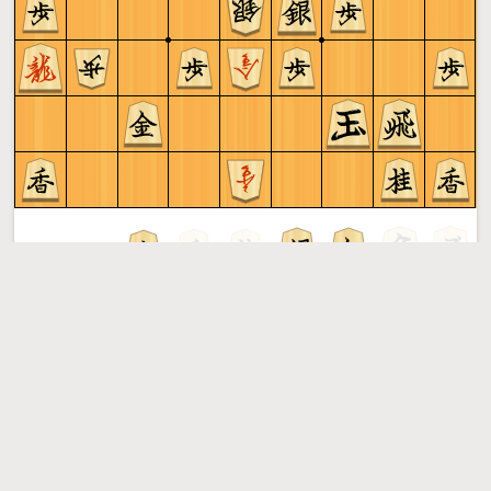
Sente ist am Zug
Shogi
Mehr »
Kostenloses Online-Shogi. Spiele in einer einladenden
Umgebung Shogi! Keine Werbung, keine Registrierung
oder Plugins erforderlich. Spiele gegen den Computer,