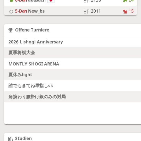
5-Dan
New_bs
2011
15
7-Dan
boudantyokki
2304
10
Offene Turniere
6-Dan
Fighter
2128
18
2026 Lishogi Anniversary
夏季将棋大会
MONTLY SHOGI ARENA
夏休みfight
誰でもきてね早指しsk
角換わり腰掛け銀のみの対局
Studien