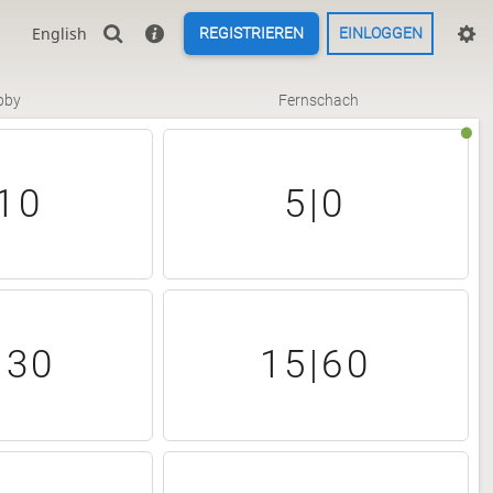
English
REGISTRIEREN
EINLOGGEN
bby
Fernschach
10
5|0
|30
15|60