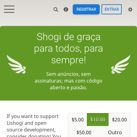
REGISTRAR
ENTRAR
Shogi de graça
para todos, para
sempre!
Sem anúncios, sem
assinaturas; mas com código
aberto e paixão.
If you want to support
$5.00
$10.00
$20.00
Lishogi and open
source development,
$50.00
Outro
consider donating! You