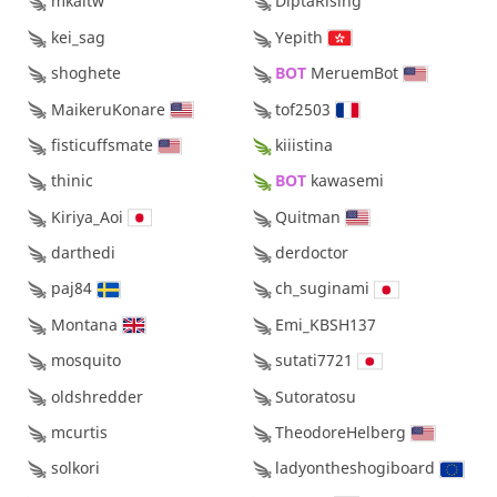
mkaltw
DiptaRising
kei_sag
Yepith
shoghete
BOT 
MeruemBot
MaikeruKonare
tof2503
fisticuffsmate
kiiistina
thinic
BOT 
kawasemi
Kiriya_Aoi
Quitman
darthedi
derdoctor
paj84
ch_suginami
Montana
Emi_KBSH137
mosquito
sutati7721
oldshredder
Sutoratosu
mcurtis
TheodoreHelberg
solkori
ladyontheshogiboard