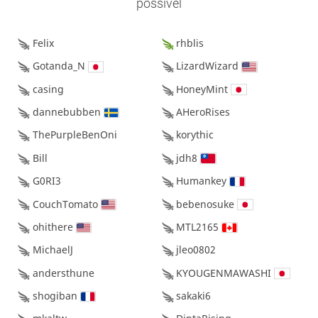
possível
Felix
rhblis
Gotanda_N
LizardWizard
casing
HoneyMint
dannebubben
AHeroRises
ThePurpleBenOni
korythic
Bill
jdh8
G0RI3
Humankey
CouchTomato
bebenosuke
ohithere
MTL2165
MichaelJ
jleo0802
andersthune
KYOUGENMAWASHI
shogiban
sakaki6